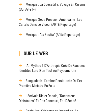
Mexique : La Quesadilla. Voyage En Cuisine
(sur ArteTv)
Mexique Sous Pression Américaine : Les
Cartels Dans Le Viseur (ARTE Reportage)
Mexique : "La Bestia" (ARte Reportage)
SUR LE WEB
IA : Mythos 5 D’Anthropic Crée De Fausses
Identités Lors D’un Test Au Royaume-Uni
Bangladesh : L’ombre Persistante De L’ex-
Première Ministre En Fuite
L’écrivain Didier Decoin, "raconteur
D’histoires" Et Prix Goncourt, Est Décédé
Canicules, Sécheresse, Incendies : Le