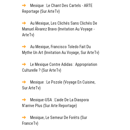
Mexique : Le Chant Des Cartels - ARTE
Reportage (sur ArteTv)
Au Mexique, Les Clichés Sans Clichés De
Manuel Álvarez Bravo (Invitation Au Voyage -
ArteTv)
Au Mexique, Francisco Toledo Fait Du
Mythe Un Art (Invitation Au Voyage, Sur ArteTv)
Le Mexique Contre Adidas : Appropriation
Culturelle ? (sur ArteTv)
Mexique : Le Pozole (Voyage En Cuisine,
Sur ArteTv)
Mexique-USA : L’aide De La Diaspora
N’arrive Plus (sur Arte Reportage)
Mexique, Le Semeur De Forêts (sur
FranceTv)