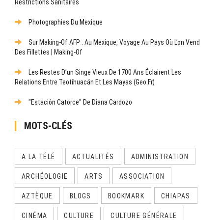
Restrictions Sanitaires
Photographies Du Mexique
Sur Making-Of AFP : Au Mexique, Voyage Au Pays Où L’on Vend
Des Fillettes | Making-Of
Les Restes D’un Singe Vieux De 1700 Ans Éclairent Les
Relations Entre Teotihuacán Et Les Mayas (Geo.fr)
"Estación Catorce" De Diana Cardozo
MOTS-CLÉS
A LA TÉLÉ
ACTUALITÉS
ADMINISTRATION
ARCHÉOLOGIE
ARTS
ASSOCIATION
AZTÈQUE
BLOGS
BOOKMARK
CHIAPAS
CINÉMA
CULTURE
CULTURE GÉNÉRALE