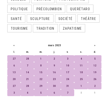
POLITIQUE
PRÉCOLOMBIEN
QUERÉTARO
SANTÉ
SCULPTURE
SOCIÉTÉ
THÉÂTRE
TOURISME
TRADITION
ZAPATISME
CALENDRIER
«
mars 2023
»
l.
m.
m.
j.
v.
s.
d.
27
28
1
2
3
4
5
6
7
8
9
10
11
12
13
14
15
16
17
18
19
20
21
22
23
24
25
26
27
28
29
30
31
1
2
3
4
5
6
7
8
9