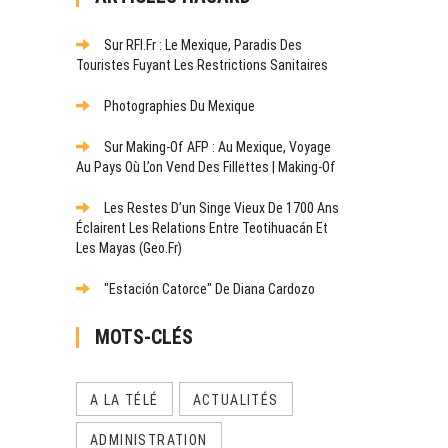
Sur RFI.fr : Le Mexique, Paradis Des
Touristes Fuyant Les Restrictions Sanitaires
Photographies Du Mexique
Sur Making-Of AFP : Au Mexique, Voyage
Au Pays Où L’on Vend Des Fillettes | Making-Of
Les Restes D’un Singe Vieux De 1700 Ans
Éclairent Les Relations Entre Teotihuacán Et
Les Mayas (Geo.fr)
"Estación Catorce" De Diana Cardozo
MOTS-CLÉS
A LA TÉLÉ
ACTUALITÉS
ADMINISTRATION