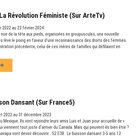
La Révolution Féministe (sur ArteTv)
n 2022 au 23 février 2024
noir de la tête aux pieds, organisées en groupuscules, une nouvelle
s lève le poing en faveur d’une reconnaissance des droits des femmes.
nération précédente, celui de ces mères de familles qui défilaient en
son Dansant (sur France5)
let 2022 au 31 décembre 2023
Mexique. Ils vont rejoindre leurs amis Luis et Juan pour accueillir de «
ui viennent tout juste d’arriver du Canada. Mais qui peuvent-ils bien être ?
avapa vont devoir découvrir… S2 E38 : Le buisson dansant 3-5 ans 12