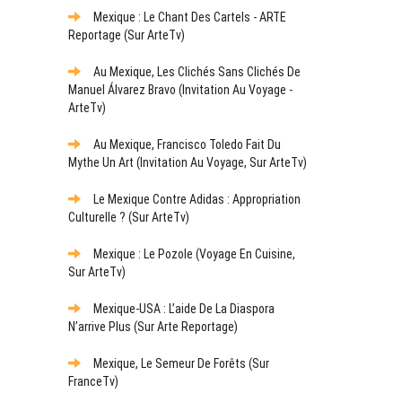
Mexique : Le Chant Des Cartels - ARTE
Reportage (sur ArteTv)
Au Mexique, Les Clichés Sans Clichés De
Manuel Álvarez Bravo (Invitation Au Voyage -
ArteTv)
Au Mexique, Francisco Toledo Fait Du
Mythe Un Art (Invitation Au Voyage, Sur ArteTv)
Le Mexique Contre Adidas : Appropriation
Culturelle ? (sur ArteTv)
Mexique : Le Pozole (Voyage En Cuisine,
Sur ArteTv)
Mexique-USA : L’aide De La Diaspora
N’arrive Plus (sur Arte Reportage)
Mexique, Le Semeur De Forêts (sur
FranceTv)