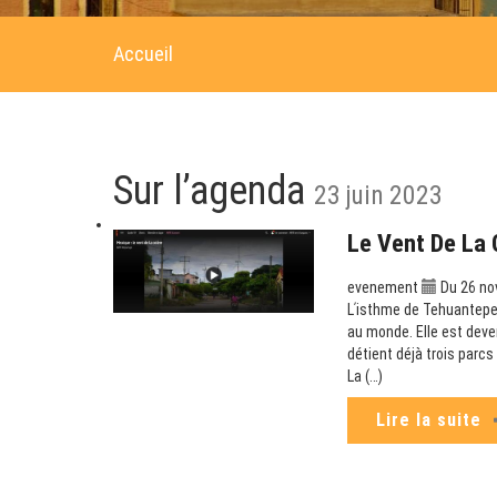
Accueil
Sur l’agenda
23 juin 2023
Le Vent De La 
evenement
Du 26 no
Lʹisthme de Tehuantepec
au monde. Elle est deve
détient déjà trois parc
La (…)
Lire la suite