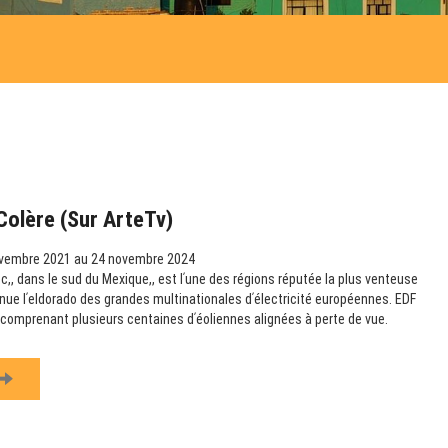
Colère (sur ArteTv)
vembre 2021 au 24 novembre 2024
,, dans le sud du Mexique,, est lʹune des régions réputée la plus venteuse
nue lʹeldorado des grandes multinationales dʹélectricité européennes. EDF
s comprenant plusieurs centaines dʹéoliennes alignées à perte de vue.