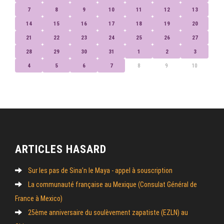
7
8
9
10
11
12
13
14
15
16
17
18
19
20
21
22
23
24
25
26
27
28
29
30
31
1
2
3
4
5
6
7
8
9
10
ARTICLES HASARD
Sur les pas de Sina’n le Maya - appel à souscription
La communauté française au Mexique (Consulat Général de
France à Mexico)
25ème anniversaire du soulèvement zapatiste (EZLN) au