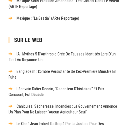
Mexique Sous Pression Américaine : Les Cartels Dans Le Viseur
(ARTE Reportage)
Mexique : "La Bestia" (ARte Reportage)
SUR LE WEB
IA : Mythos 5 D’Anthropic Crée De Fausses Identités Lors D’un
Test Au Royaume-Uni
Bangladesh : L’ombre Persistante De L’ex-Première Ministre En
Fuite
L’écrivain Didier Decoin, "raconteur D’histoires" Et Prix
Goncourt, Est Décédé
Canicules, Sécheresse, Incendies : Le Gouvernement Annonce
Un Plan Pour Ne Laisser "aucun Agriculteur Seul"
Le Chef Jean Imbert Rattrapé Par La Justice Pour Des