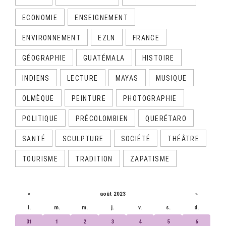
ECONOMIE
ENSEIGNEMENT
ENVIRONNEMENT
EZLN
FRANCE
GÉOGRAPHIE
GUATÉMALA
HISTOIRE
INDIENS
LECTURE
MAYAS
MUSIQUE
OLMÈQUE
PEINTURE
PHOTOGRAPHIE
POLITIQUE
PRÉCOLOMBIEN
QUERÉTARO
SANTÉ
SCULPTURE
SOCIÉTÉ
THÉÂTRE
TOURISME
TRADITION
ZAPATISME
CALENDRIER
«
août 2023
»
l.
m.
m.
j.
v.
s.
d.
31
1
2
3
4
5
6