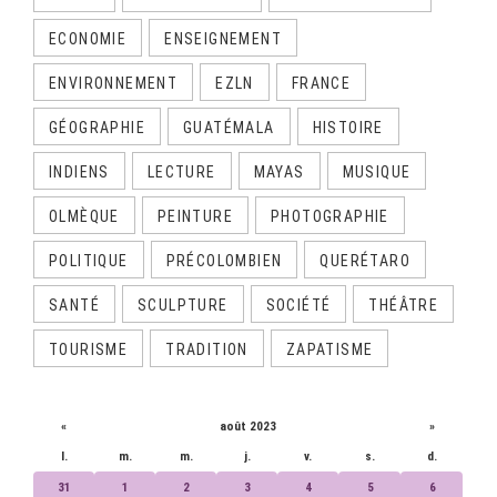
ECONOMIE
ENSEIGNEMENT
ENVIRONNEMENT
EZLN
FRANCE
GÉOGRAPHIE
GUATÉMALA
HISTOIRE
INDIENS
LECTURE
MAYAS
MUSIQUE
OLMÈQUE
PEINTURE
PHOTOGRAPHIE
POLITIQUE
PRÉCOLOMBIEN
QUERÉTARO
SANTÉ
SCULPTURE
SOCIÉTÉ
THÉÂTRE
TOURISME
TRADITION
ZAPATISME
CALENDRIER
«
août 2023
»
l.
m.
m.
j.
v.
s.
d.
31
1
2
3
4
5
6