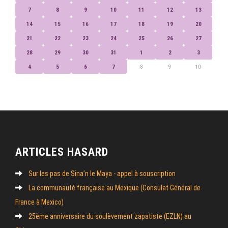
7
8
9
10
11
12
13
14
15
16
17
18
19
20
21
22
23
24
25
26
27
28
29
30
31
1
2
3
4
5
6
7
8
9
10
ARTICLES HASARD
Sur les pas de Sina’n le Maya - appel à souscription
La communauté française au Mexique (Consulat Général de
France à Mexico)
25ème anniversaire du soulèvement zapatiste (EZLN) au