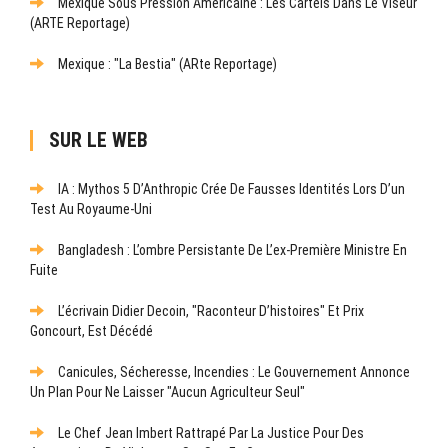
Mexique Sous Pression Américaine : Les Cartels Dans Le Viseur
(ARTE Reportage)
Mexique : "La Bestia" (ARte Reportage)
SUR LE WEB
IA : Mythos 5 D’Anthropic Crée De Fausses Identités Lors D’un
Test Au Royaume-Uni
Bangladesh : L’ombre Persistante De L’ex-Première Ministre En
Fuite
L’écrivain Didier Decoin, "raconteur D’histoires" Et Prix
Goncourt, Est Décédé
Canicules, Sécheresse, Incendies : Le Gouvernement Annonce
Un Plan Pour Ne Laisser "aucun Agriculteur Seul"
Le Chef Jean Imbert Rattrapé Par La Justice Pour Des