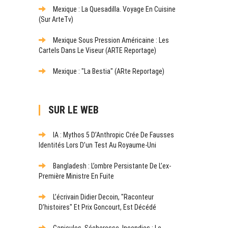
Mexique : La Quesadilla. Voyage En Cuisine
(sur ArteTv)
Mexique Sous Pression Américaine : Les
Cartels Dans Le Viseur (ARTE Reportage)
Mexique : "La Bestia" (ARte Reportage)
SUR LE WEB
IA : Mythos 5 D’Anthropic Crée De Fausses
Identités Lors D’un Test Au Royaume-Uni
Bangladesh : L’ombre Persistante De L’ex-
Première Ministre En Fuite
L’écrivain Didier Decoin, "raconteur
D’histoires" Et Prix Goncourt, Est Décédé
Canicules, Sécheresse, Incendies : Le