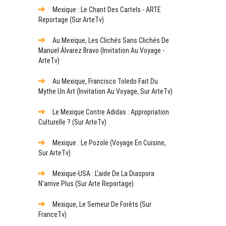
Mexique : Le Chant Des Cartels - ARTE
Reportage (sur ArteTv)
Au Mexique, Les Clichés Sans Clichés De
Manuel Álvarez Bravo (Invitation Au Voyage -
ArteTv)
Au Mexique, Francisco Toledo Fait Du
Mythe Un Art (Invitation Au Voyage, Sur ArteTv)
Le Mexique Contre Adidas : Appropriation
Culturelle ? (sur ArteTv)
Mexique : Le Pozole (Voyage En Cuisine,
Sur ArteTv)
Mexique-USA : L’aide De La Diaspora
N’arrive Plus (sur Arte Reportage)
Mexique, Le Semeur De Forêts (sur
FranceTv)