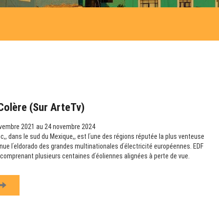
Colère (sur ArteTv)
vembre 2021 au 24 novembre 2024
,, dans le sud du Mexique,, est lʹune des régions réputée la plus venteuse
nue lʹeldorado des grandes multinationales dʹélectricité européennes. EDF
s comprenant plusieurs centaines dʹéoliennes alignées à perte de vue.