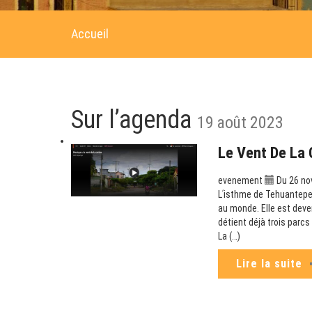
Accueil
Sur l’agenda
19 août 2023
Le Vent De La 
evenement
Du 26 no
Lʹisthme de Tehuantepec
au monde. Elle est deve
détient déjà trois parc
La (…)
Lire la suite