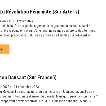
La Révolution Féministe (sur ArteTv)
n 2022 au 23 février 2024
noir de la tête aux pieds, organisées en groupuscules, une nouvelle
s lève le poing en faveur d’une reconnaissance des droits des femmes.
nération précédente, celui de ces mères de familles qui défilaient en
son Dansant (sur France5)
let 2022 au 31 décembre 2023
Mexique. Ils vont rejoindre leurs amis Luis et Juan pour accueillir de «
ui viennent tout juste d’arriver du Canada. Mais qui peuvent-ils bien être ?
avapa vont devoir découvrir… S2 E38 : Le buisson dansant 3-5 ans 12