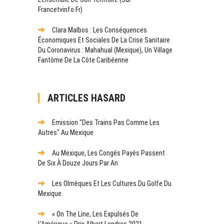
Francetvinfo.fr)
Clara Malbos : Les Conséquences
Économiques Et Sociales De La Crise Sanitaire
Du Coronavirus : Mahahual (Mexique), Un Village
Fantôme De La Côte Caribéenne
ARTICLES HASARD
Emission "Des Trains Pas Comme Les
Autres" Au Mexique
Au Mexique, Les Congés Payés Passent
De Six À Douze Jours Par An
Les Olmèques Et Les Cultures Du Golfe Du
Mexique.
« On The Line, Les Expulsés De
L’Amérique » Prix Albert Londres 2021