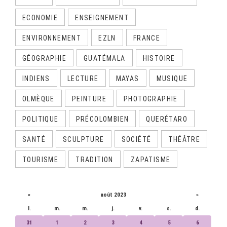
ECONOMIE
ENSEIGNEMENT
ENVIRONNEMENT
EZLN
FRANCE
GÉOGRAPHIE
GUATÉMALA
HISTOIRE
INDIENS
LECTURE
MAYAS
MUSIQUE
OLMÈQUE
PEINTURE
PHOTOGRAPHIE
POLITIQUE
PRÉCOLOMBIEN
QUERÉTARO
SANTÉ
SCULPTURE
SOCIÉTÉ
THÉÂTRE
TOURISME
TRADITION
ZAPATISME
CALENDRIER
«
août 2023
»
l.
m.
m.
j.
v.
s.
d.
31
1
2
3
4
5
6