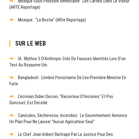
Mexique Sous Pression Américaine : Les Cartels Dans Le Viseur
(ARTE Reportage)
Mexique : "La Bestia" (ARte Reportage)
SUR LE WEB
IA : Mythos 5 D’Anthropic Crée De Fausses Identités Lors D’un
Test Au Royaume-Uni
Bangladesh : L’ombre Persistante De L’ex-Première Ministre En
Fuite
L’écrivain Didier Decoin, "raconteur D’histoires" Et Prix
Goncourt, Est Décédé
Canicules, Sécheresse, Incendies : Le Gouvernement Annonce
Un Plan Pour Ne Laisser "aucun Agriculteur Seul"
Le Chef Jean Imbert Rattrapé Par La Justice Pour Des