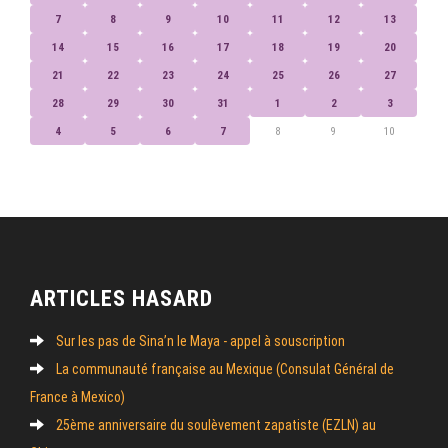
7
8
9
10
11
12
13
14
15
16
17
18
19
20
21
22
23
24
25
26
27
28
29
30
31
1
2
3
4
5
6
7
8
9
10
ARTICLES HASARD
Sur les pas de Sina’n le Maya - appel à souscription
La communauté française au Mexique (Consulat Général de
France à Mexico)
25ème anniversaire du soulèvement zapatiste (EZLN) au