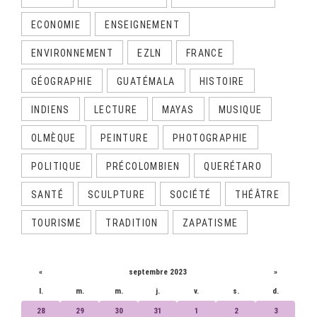
ECONOMIE
ENSEIGNEMENT
ENVIRONNEMENT
EZLN
FRANCE
GÉOGRAPHIE
GUATÉMALA
HISTOIRE
INDIENS
LECTURE
MAYAS
MUSIQUE
OLMÈQUE
PEINTURE
PHOTOGRAPHIE
POLITIQUE
PRÉCOLOMBIEN
QUERÉTARO
SANTÉ
SCULPTURE
SOCIÉTÉ
THÉÂTRE
TOURISME
TRADITION
ZAPATISME
CALENDRIER
«
septembre 2023
»
l.
m.
m.
j.
v.
s.
d.
28
29
30
31
1
2
3