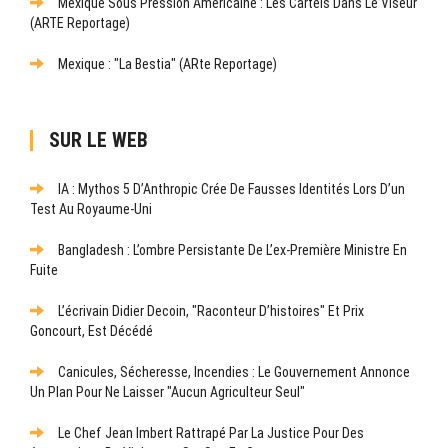
Mexique Sous Pression Américaine : Les Cartels Dans Le Viseur
(ARTE Reportage)
Mexique : "La Bestia" (ARte Reportage)
SUR LE WEB
IA : Mythos 5 D’Anthropic Crée De Fausses Identités Lors D’un
Test Au Royaume-Uni
Bangladesh : L’ombre Persistante De L’ex-Première Ministre En
Fuite
L’écrivain Didier Decoin, "raconteur D’histoires" Et Prix
Goncourt, Est Décédé
Canicules, Sécheresse, Incendies : Le Gouvernement Annonce
Un Plan Pour Ne Laisser "aucun Agriculteur Seul"
Le Chef Jean Imbert Rattrapé Par La Justice Pour Des