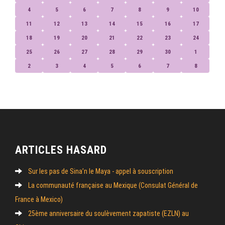
4
5
6
7
8
9
10
11
12
13
14
15
16
17
18
19
20
21
22
23
24
25
26
27
28
29
30
1
2
3
4
5
6
7
8
ARTICLES HASARD
Sur les pas de Sina’n le Maya - appel à souscription
La communauté française au Mexique (Consulat Général de
France à Mexico)
25ème anniversaire du soulèvement zapatiste (EZLN) au