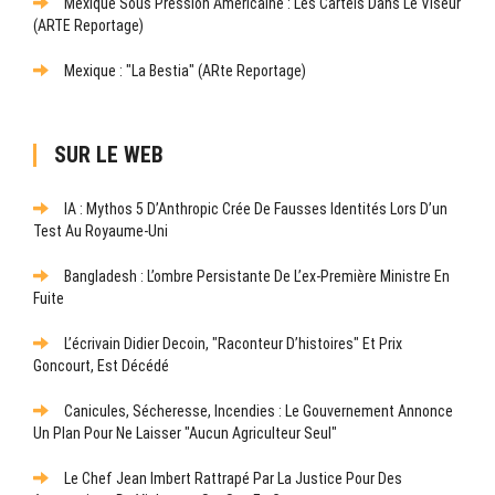
Mexique Sous Pression Américaine : Les Cartels Dans Le Viseur
(ARTE Reportage)
Mexique : "La Bestia" (ARte Reportage)
SUR LE WEB
IA : Mythos 5 D’Anthropic Crée De Fausses Identités Lors D’un
Test Au Royaume-Uni
Bangladesh : L’ombre Persistante De L’ex-Première Ministre En
Fuite
L’écrivain Didier Decoin, "raconteur D’histoires" Et Prix
Goncourt, Est Décédé
Canicules, Sécheresse, Incendies : Le Gouvernement Annonce
Un Plan Pour Ne Laisser "aucun Agriculteur Seul"
Le Chef Jean Imbert Rattrapé Par La Justice Pour Des