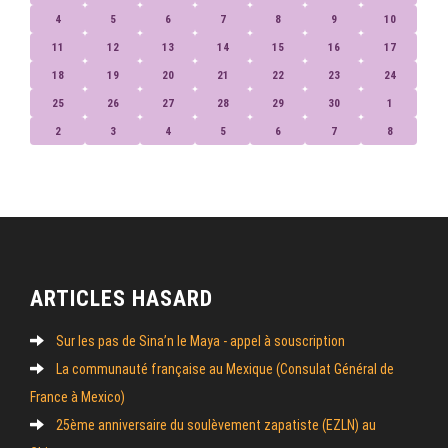
4
5
6
7
8
9
10
11
12
13
14
15
16
17
18
19
20
21
22
23
24
25
26
27
28
29
30
1
2
3
4
5
6
7
8
ARTICLES HASARD
Sur les pas de Sina’n le Maya - appel à souscription
La communauté française au Mexique (Consulat Général de
France à Mexico)
25ème anniversaire du soulèvement zapatiste (EZLN) au