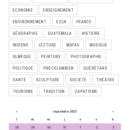
ECONOMIE
ENSEIGNEMENT
ENVIRONNEMENT
EZLN
FRANCE
GÉOGRAPHIE
GUATÉMALA
HISTOIRE
INDIENS
LECTURE
MAYAS
MUSIQUE
OLMÈQUE
PEINTURE
PHOTOGRAPHIE
POLITIQUE
PRÉCOLOMBIEN
QUERÉTARO
SANTÉ
SCULPTURE
SOCIÉTÉ
THÉÂTRE
TOURISME
TRADITION
ZAPATISME
CALENDRIER
«
septembre 2023
»
l.
m.
m.
j.
v.
s.
d.
28
29
30
31
1
2
3