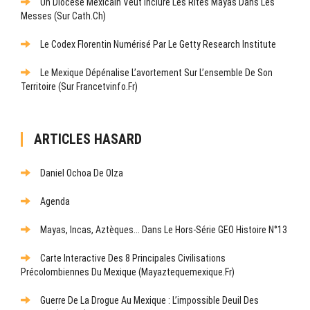
Un Diocèse Mexicain Veut Inclure Les Rites Mayas Dans Les
Messes (sur Cath.ch)
Le Codex Florentin Numérisé Par Le Getty Research Institute
Le Mexique Dépénalise L’avortement Sur L’ensemble De Son
Territoire (sur Francetvinfo.fr)
ARTICLES HASARD
Daniel Ochoa De Olza
Agenda
Mayas, Incas, Aztèques... Dans Le Hors-Série GEO Histoire N°13
Carte Interactive Des 8 Principales Civilisations
Précolombiennes Du Mexique (mayaztequemexique.fr)
Guerre De La Drogue Au Mexique : L’impossible Deuil Des