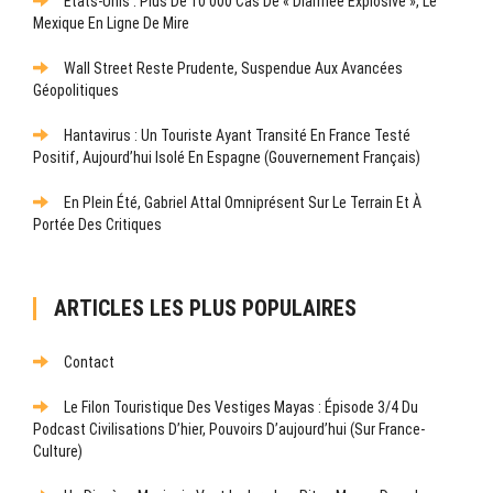
États-Unis : Plus De 10 000 Cas De « Diarrhée Explosive », Le
Mexique En Ligne De Mire
Wall Street Reste Prudente, Suspendue Aux Avancées
Géopolitiques
Hantavirus : Un Touriste Ayant Transité En France Testé
Positif, Aujourd’hui Isolé En Espagne (gouvernement Français)
En Plein Été, Gabriel Attal Omniprésent Sur Le Terrain Et À
Portée Des Critiques
ARTICLES LES PLUS POPULAIRES
Contact
Le Filon Touristique Des Vestiges Mayas : Épisode 3/4 Du
Podcast Civilisations D’hier, Pouvoirs D’aujourd’hui (sur France-
Culture)