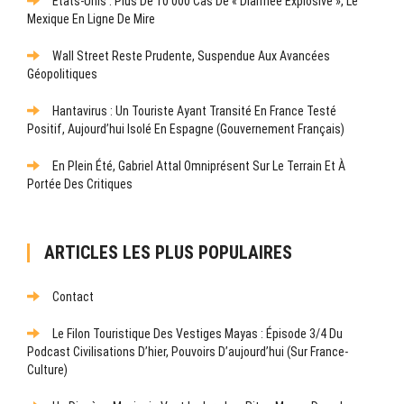
États-Unis : Plus De 10 000 Cas De « Diarrhée Explosive », Le
Mexique En Ligne De Mire
Wall Street Reste Prudente, Suspendue Aux Avancées
Géopolitiques
Hantavirus : Un Touriste Ayant Transité En France Testé
Positif, Aujourd’hui Isolé En Espagne (gouvernement Français)
En Plein Été, Gabriel Attal Omniprésent Sur Le Terrain Et À
Portée Des Critiques
ARTICLES LES PLUS POPULAIRES
Contact
Le Filon Touristique Des Vestiges Mayas : Épisode 3/4 Du
Podcast Civilisations D’hier, Pouvoirs D’aujourd’hui (sur France-
Culture)