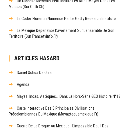
Un Diocèse Mexicain Veut Inclure Les Rites Mayas Dans Les
Messes (sur Cath.ch)
Le Codex Florentin Numérisé Par Le Getty Research Institute
Le Mexique Dépénalise L’avortement Sur L’ensemble De Son
Territoire (sur Francetvinfo.fr)
ARTICLES HASARD
Daniel Ochoa De Olza
Agenda
Mayas, Incas, Aztèques... Dans Le Hors-Série GEO Histoire N°13
Carte Interactive Des 8 Principales Civilisations
Précolombiennes Du Mexique (mayaztequemexique.fr)
Guerre De La Drogue Au Mexique : L’impossible Deuil Des