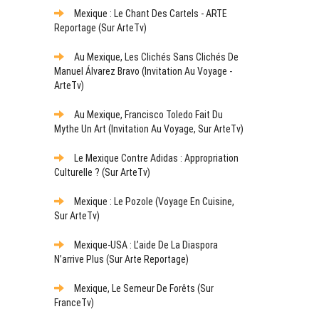
Mexique : Le Chant Des Cartels - ARTE
Reportage (sur ArteTv)
Au Mexique, Les Clichés Sans Clichés De
Manuel Álvarez Bravo (Invitation Au Voyage -
ArteTv)
Au Mexique, Francisco Toledo Fait Du
Mythe Un Art (Invitation Au Voyage, Sur ArteTv)
Le Mexique Contre Adidas : Appropriation
Culturelle ? (sur ArteTv)
Mexique : Le Pozole (Voyage En Cuisine,
Sur ArteTv)
Mexique-USA : L’aide De La Diaspora
N’arrive Plus (sur Arte Reportage)
Mexique, Le Semeur De Forêts (sur
FranceTv)