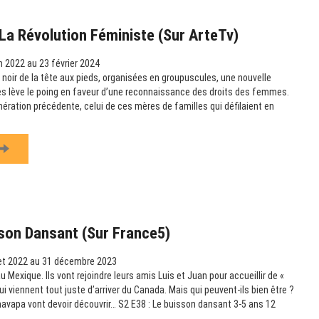
La Révolution Féministe (sur ArteTv)
n 2022 au 23 février 2024
noir de la tête aux pieds, organisées en groupuscules, une nouvelle
s lève le poing en faveur d’une reconnaissance des droits des femmes.
nération précédente, celui de ces mères de familles qui défilaient en
son Dansant (sur France5)
let 2022 au 31 décembre 2023
Mexique. Ils vont rejoindre leurs amis Luis et Juan pour accueillir de «
ui viennent tout juste d’arriver du Canada. Mais qui peuvent-ils bien être ?
avapa vont devoir découvrir… S2 E38 : Le buisson dansant 3-5 ans 12