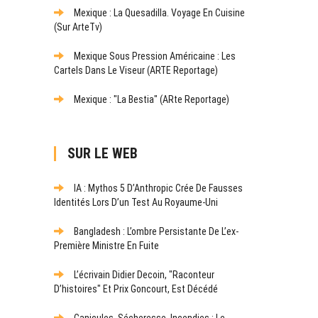
Mexique : La Quesadilla. Voyage En Cuisine
(sur ArteTv)
Mexique Sous Pression Américaine : Les
Cartels Dans Le Viseur (ARTE Reportage)
Mexique : "La Bestia" (ARte Reportage)
SUR LE WEB
IA : Mythos 5 D’Anthropic Crée De Fausses
Identités Lors D’un Test Au Royaume-Uni
Bangladesh : L’ombre Persistante De L’ex-
Première Ministre En Fuite
L’écrivain Didier Decoin, "raconteur
D’histoires" Et Prix Goncourt, Est Décédé
Canicules, Sécheresse, Incendies : Le