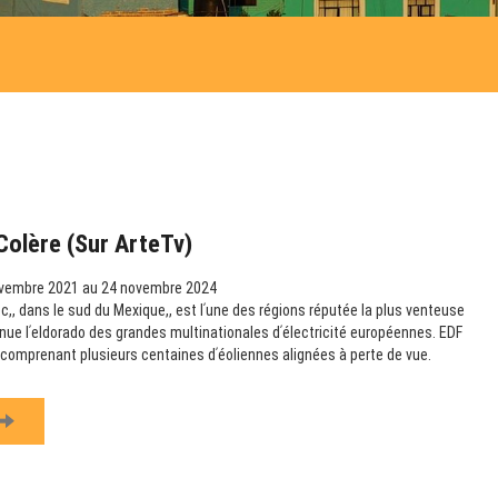
Colère (sur ArteTv)
vembre 2021 au 24 novembre 2024
,, dans le sud du Mexique,, est lʹune des régions réputée la plus venteuse
nue lʹeldorado des grandes multinationales dʹélectricité européennes. EDF
s comprenant plusieurs centaines dʹéoliennes alignées à perte de vue.