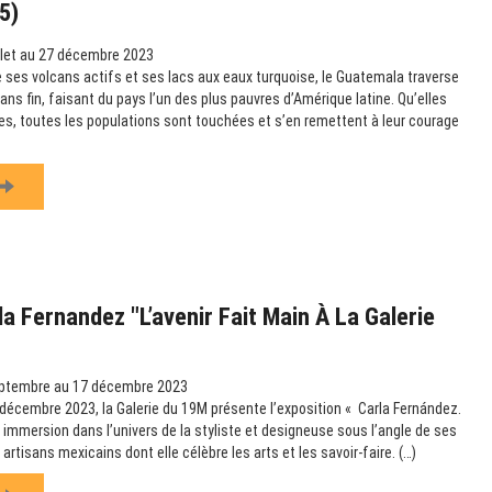
5)
llet au 27 décembre 2023
 ses volcans actifs et ses lacs aux eaux turquoise, le Guatemala traverse
ns fin, faisant du pays l’un des plus pauvres d’Amérique latine. Qu’elles
les, toutes les populations sont touchées et s’en remettent à leur courage
a Fernandez "L’avenir Fait Main À La Galerie
ptembre au 17 décembre 2023
écembre 2023, la Galerie du 19M présente l’exposition « Carla Fernández.
e immersion dans l’univers de la styliste et designeuse sous l’angle de ses
artisans mexicains dont elle célèbre les arts et les savoir-faire. (…)