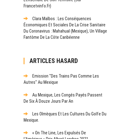
Francetvinfo.fr)
Clara Malbos : Les Conséquences
Économiques Et Sociales De La Crise Sanitaire
Du Coronavirus : Mahahual (Mexique), Un Village
Fantôme De La Côte Caribéenne
ARTICLES HASARD
Emission "Des Trains Pas Comme Les
Autres" Au Mexique
Au Mexique, Les Congés Payés Passent
De Six À Douze Jours Par An
Les Olmèques Et Les Cultures Du Golfe Du
Mexique.
« On The Line, Les Expulsés De
L’Amérique » Prix Albert Londres 2021