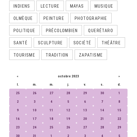
INDIENS
LECTURE
MAYAS
MUSIQUE
OLMÈQUE
PEINTURE
PHOTOGRAPHIE
POLITIQUE
PRÉCOLOMBIEN
QUERÉTARO
SANTÉ
SCULPTURE
SOCIÉTÉ
THÉÂTRE
TOURISME
TRADITION
ZAPATISME
CALENDRIER
«
octobre 2023
»
l.
m.
m.
j.
v.
s.
d.
25
26
27
28
29
30
1
2
3
4
5
6
7
8
9
10
11
12
13
14
15
16
17
18
19
20
21
22
23
24
25
26
27
28
29
30
31
1
2
3
4
5