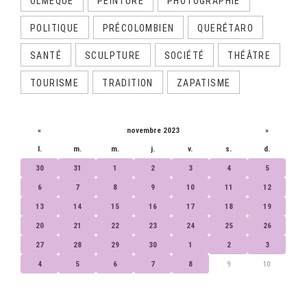
OLMÈQUE
PEINTURE
PHOTOGRAPHIE
POLITIQUE
PRÉCOLOMBIEN
QUERÉTARO
SANTÉ
SCULPTURE
SOCIÉTÉ
THÉÂTRE
TOURISME
TRADITION
ZAPATISME
CALENDRIER
«
novembre 2023
»
l.
m.
m.
j.
v.
s.
d.
30
31
1
2
3
4
5
6
7
8
9
10
11
12
13
14
15
16
17
18
19
20
21
22
23
24
25
26
27
28
29
30
1
2
3
4
5
6
7
8
9
10