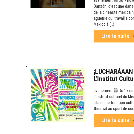
evenement
Du 7 nov
Danzón, c’est une danse
de la cinéaste mexicaine
aguerrie qui travaille c
Mexico à (…)
Lire la suite
¡LUCHARÁAAN ! 
L’Institut Cult
evenement
Du 17 no
L’institut culturel du M
Libre, une tradition cul
théâtral au sport de com
Lire la suite