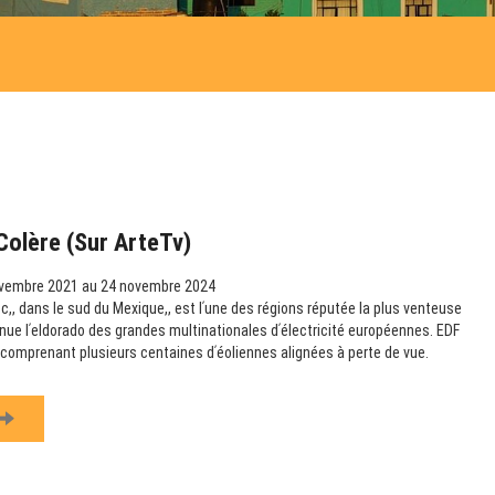
Colère (sur ArteTv)
vembre 2021 au 24 novembre 2024
,, dans le sud du Mexique,, est lʹune des régions réputée la plus venteuse
nue lʹeldorado des grandes multinationales dʹélectricité européennes. EDF
s comprenant plusieurs centaines dʹéoliennes alignées à perte de vue.