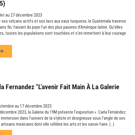
5)
llet au 27 décembre 2023
 ses volcans actifs et ses lacs aux eaux turquoise, le Guatemala traverse
ns fin, faisant du pays l’un des plus pauvres d’Amérique latine. Qu’elles
les, toutes les populations sont touchées et s’en remettent à leur courage
a Fernandez "L’avenir Fait Main À La Galerie
ptembre au 17 décembre 2023
écembre 2023, la Galerie du 19M présente l’exposition « Carla Fernández.
e immersion dans l’univers de la styliste et designeuse sous l’angle de ses
artisans mexicains dont elle célèbre les arts et les savoir-faire. (…)