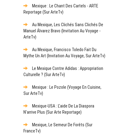
Mexique : Le Chant Des Cartels - ARTE
Reportage (sur ArteTv)
Au Mexique, Les Clichés Sans Clichés De
Manuel Álvarez Bravo (Invitation Au Voyage -
ArteTv)
Au Mexique, Francisco Toledo Fait Du
Mythe Un Art (Invitation Au Voyage, Sur ArteTv)
Le Mexique Contre Adidas : Appropriation
Culturelle ? (sur ArteTv)
Mexique : Le Pozole (Voyage En Cuisine,
Sur ArteTv)
Mexique-USA : L’aide De La Diaspora
N’arrive Plus (sur Arte Reportage)
Mexique, Le Semeur De Forêts (sur
FranceTv)