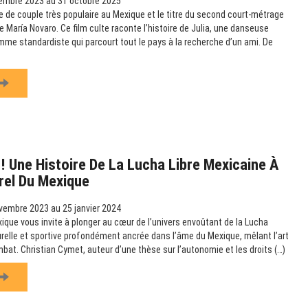
embre 2023 au 31 octobre 2025
 de couple très populaire au Mexique et le titre du second court-métrage
 María Novaro. Ce film culte raconte l’histoire de Julia, une danseuse
omme standardiste qui parcourt tout le pays à la recherche d’un ami. De
Une Histoire De La Lucha Libre Mexicaine À
urel Du Mexique
vembre 2023 au 25 janvier 2024
exique vous invite à plonger au cœur de l’univers envoûtant de la Lucha
turelle et sportive profondément ancrée dans l’âme du Mexique, mêlant l’art
bat. Christian Cymet, auteur d’une thèse sur l’autonomie et les droits (…)