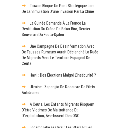
Taïwan Bloque Un Pont Stratégique Lors
De La Simulation D’une Invasion Par La Chine
La Guinée Demande À La France La
Restitution Du Crâne De Bokar Biro, Dernier
Souverain Du Fouta-Djalon
Une Campagne De Désinformation Avec
De Fausses Rumeurs Aurait Déclenché La Ruée
De Migrants Vers Le Territoire Espagnol De
Ceuta
Haïti : Des Élections Malgré L’insécurité ?
Ukraine : Zaporijjia Se Recouvre De Filets
Antidrones
A Ceuta, Les Enfants Migrants Risquent
D’être Victimes De Maltraitance Et
D’exploitation, Avertissent Des ONG
Locarno Film Festival : Les Stars Et Les