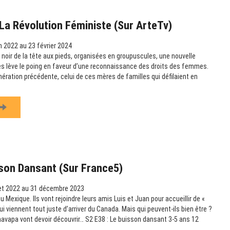
La Révolution Féministe (sur ArteTv)
n 2022 au 23 février 2024
noir de la tête aux pieds, organisées en groupuscules, une nouvelle
s lève le poing en faveur d’une reconnaissance des droits des femmes.
nération précédente, celui de ces mères de familles qui défilaient en
son Dansant (sur France5)
let 2022 au 31 décembre 2023
Mexique. Ils vont rejoindre leurs amis Luis et Juan pour accueillir de «
ui viennent tout juste d’arriver du Canada. Mais qui peuvent-ils bien être ?
avapa vont devoir découvrir… S2 E38 : Le buisson dansant 3-5 ans 12