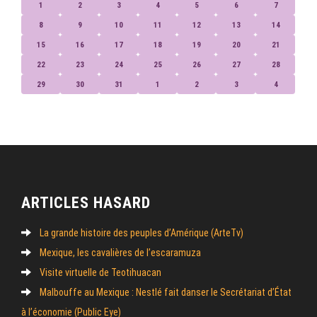
1
2
3
4
5
6
7
8
9
10
11
12
13
14
15
16
17
18
19
20
21
22
23
24
25
26
27
28
29
30
31
1
2
3
4
ARTICLES HASARD
La grande histoire des peuples d’Amérique (ArteTv)
Mexique, les cavalières de l’escaramuza
Visite virtuelle de Teotihuacan
Malbouffe au Mexique : Nestlé fait danser le Secrétariat d’État
à l’économie (Public Eye)