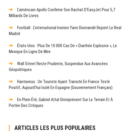
L’américain Apollo Confirme Son Rachat D’EasyJet Pour 5,7
Milliards De Livres
Football : L’international Ivoirien Yann Diomandé Rejoint Le Real
Madrid
États-Unis : Plus De 10 000 Cas De « Diarrhée Explosive », Le
Mexique En Ligne De Mire
Wall Street Reste Prudente, Suspendue Aux Avancées
Géopolitiques
Hantavirus : Un Touriste Ayant Transité En France Testé
Positif, Aujourd’hui Isolé En Espagne (gouvernement Français)
En Plein Été, Gabriel Attal Omniprésent Sur Le Terrain Et À
Portée Des Critiques
ARTICLES LES PLUS POPULAIRES