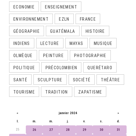
ECONOMIE
ENSEIGNEMENT
ENVIRONNEMENT
EZLN
FRANCE
GÉOGRAPHIE
GUATÉMALA
HISTOIRE
INDIENS
LECTURE
MAYAS
MUSIQUE
OLMÈQUE
PEINTURE
PHOTOGRAPHIE
POLITIQUE
PRÉCOLOMBIEN
QUERÉTARO
SANTÉ
SCULPTURE
SOCIÉTÉ
THÉÂTRE
TOURISME
TRADITION
ZAPATISME
CALENDRIER
«
janvier 2024
»
l.
m.
m.
j.
v.
s.
d.
25
26
27
28
29
30
31