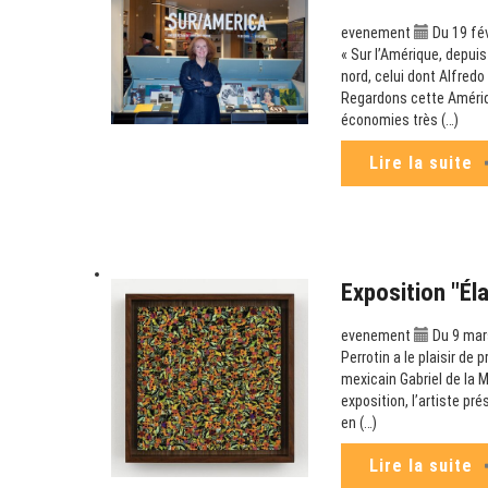
evenement
Du 19 fév
« Sur l’Amérique, depui
nord, celui dont Alfredo
Regardons cette Amériqu
économies très (…)
Lire la suite
Exposition "Él
evenement
Du 9 mars
Perrotin a le plaisir de 
mexicain Gabriel de la M
exposition, l’artiste p
en (…)
Lire la suite