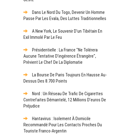
Dans Le Nord Du Togo, Devenir Un Homme
Passe Par Les Evala, Des Luttes Traditionnelles
A New York, Le Souvenir D’un Tibétain En
Exil Immolé Par Le Feu
Présidentielle : La France "ne Tolérera
Aucune Tentative D’ingérence Étrangère",
Prévient Le Chef De La Diplomatie
La Bourse De Paris Toujours En Hausse Au-
Dessus Des 8.700 Points
Nord : Un Réseau De Trafic De Cigarettes
Contrefaites Démantelé, 12 Millions D’euros De
Préjudice
Hantavirus : Isolement À Domicile
Recommandé Pour Les Contacts Proches Du
Touriste Franco-Argentin