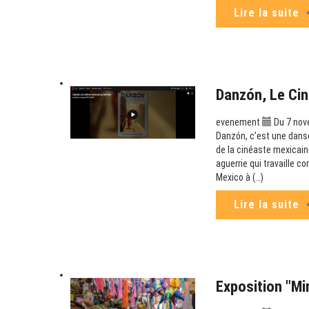
Lire la suite
Danzón, Le Cin
evenement
Du 7 nov
Danzón, c’est une danse
de la cinéaste mexicaine
aguerrie qui travaille c
Mexico à (…)
Lire la suite
Exposition "Mi