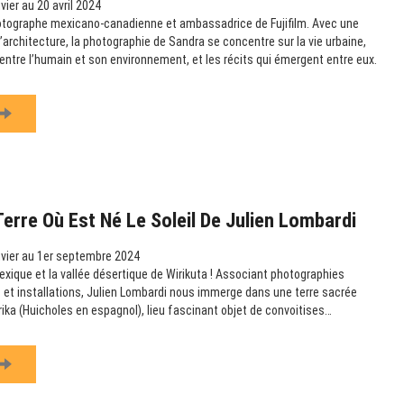
vier au 20 avril 2024
otographe mexicano-canadienne et ambassadrice de Fujifilm. Avec une
 l’architecture, la photographie de Sandra se concentre sur la vie urbaine,
n entre l’humain et son environnement, et les récits qui émergent entre eux.
Terre Où Est Né Le Soleil De Julien Lombardi
vier au 1er septembre 2024
exique et la vallée désertique de Wirikuta ! Associant photographies
et installations, Julien Lombardi nous immerge dans une terre sacrée
rika (Huicholes en espagnol), lieu fascinant objet de convoitises…