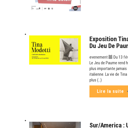
Exposition Tina
Du Jeu De Pau
evenement
Du 13 fév
Le Jeu de Paume rend h
plus importante jamais 
italienne. La vie de Ti
plus (…)
Lire la suite
Sur/America : 