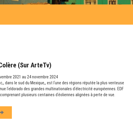
Colère (sur ArteTv)
vembre 2021 au 24 novembre 2024
,, dans le sud du Mexique,, est lʹune des régions réputée la plus venteuse
nue lʹeldorado des grandes multinationales dʹélectricité européennes. EDF
s comprenant plusieurs centaines dʹéoliennes alignées à perte de vue.