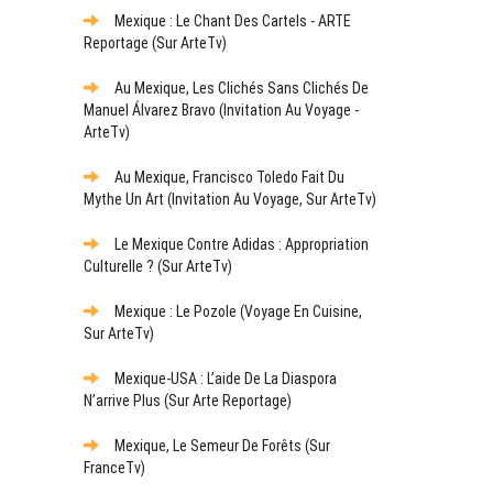
Mexique : Le Chant Des Cartels - ARTE
Reportage (sur ArteTv)
Au Mexique, Les Clichés Sans Clichés De
Manuel Álvarez Bravo (Invitation Au Voyage -
ArteTv)
Au Mexique, Francisco Toledo Fait Du
Mythe Un Art (Invitation Au Voyage, Sur ArteTv)
Le Mexique Contre Adidas : Appropriation
Culturelle ? (sur ArteTv)
Mexique : Le Pozole (Voyage En Cuisine,
Sur ArteTv)
Mexique-USA : L’aide De La Diaspora
N’arrive Plus (sur Arte Reportage)
Mexique, Le Semeur De Forêts (sur
FranceTv)