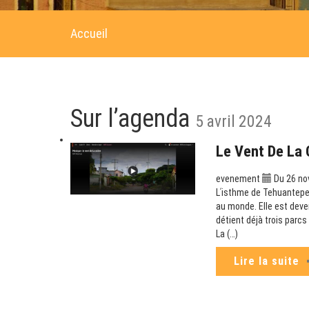
Accueil
Sur l’agenda
5 avril 2024
Le Vent De La 
evenement
Du 26 no
Lʹisthme de Tehuantepec
au monde. Elle est deve
détient déjà trois parc
La (…)
Lire la suite