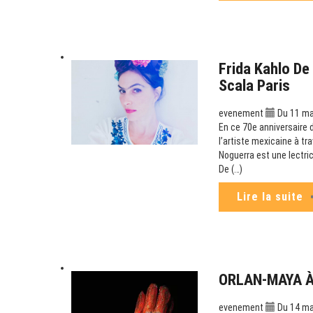
Frida Kahlo De
Scala Paris
evenement
Du 11 mar
En ce 70e anniversaire d
l’artiste mexicaine à tr
Noguerra est une lectric
De (…)
Lire la suite
ORLAN-MAYA À 
evenement
Du 14 mar