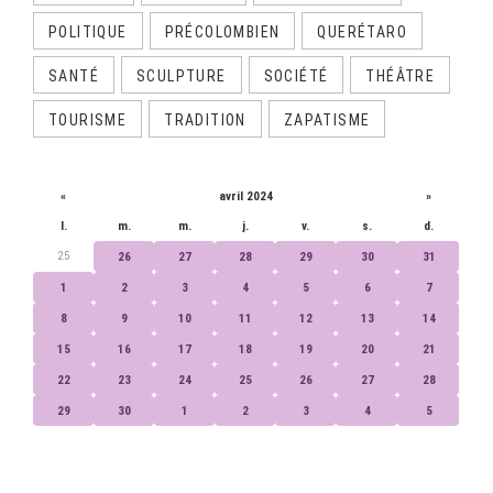
POLITIQUE
PRÉCOLOMBIEN
QUERÉTARO
SANTÉ
SCULPTURE
SOCIÉTÉ
THÉÂTRE
TOURISME
TRADITION
ZAPATISME
CALENDRIER
«
avril 2024
»
l.
m.
m.
j.
v.
s.
d.
25
26
27
28
29
30
31
1
2
3
4
5
6
7
8
9
10
11
12
13
14
15
16
17
18
19
20
21
22
23
24
25
26
27
28
29
30
1
2
3
4
5