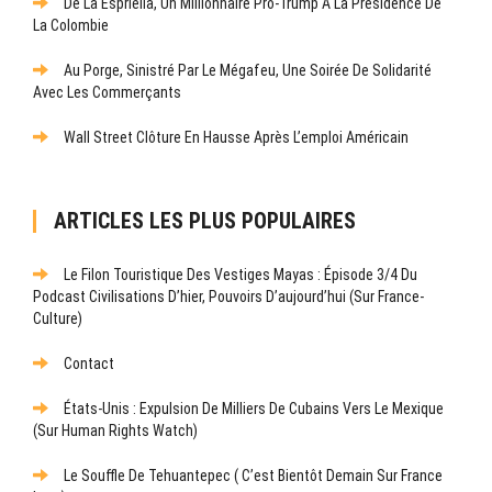
De La Espriella, Un Millionnaire Pro-Trump À La Présidence De
La Colombie
Au Porge, Sinistré Par Le Mégafeu, Une Soirée De Solidarité
Avec Les Commerçants
Wall Street Clôture En Hausse Après L’emploi Américain
ARTICLES LES PLUS POPULAIRES
Le Filon Touristique Des Vestiges Mayas : Épisode 3/4 Du
Podcast Civilisations D’hier, Pouvoirs D’aujourd’hui (sur France-
Culture)
Contact
États-Unis : Expulsion De Milliers De Cubains Vers Le Mexique
(sur Human Rights Watch)
Le Souffle De Tehuantepec ( C’est Bientôt Demain Sur France