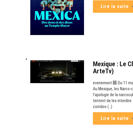
Lire la suite
Mexique : Le C
ArteTv)
evenement
Du 11 mai
Au Mexique, les Narco-co
l’apologie de la narcoc
tentent de les interdir
corridos (…)
Lire la suite