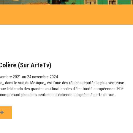
Colère (sur ArteTv)
vembre 2021 au 24 novembre 2024
,, dans le sud du Mexique,, est lʹune des régions réputée la plus venteuse
nue lʹeldorado des grandes multinationales dʹélectricité européennes. EDF
s comprenant plusieurs centaines dʹéoliennes alignées à perte de vue.