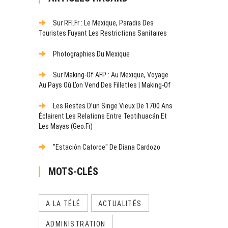
Sur RFI.fr : Le Mexique, Paradis Des
Touristes Fuyant Les Restrictions Sanitaires
Photographies Du Mexique
Sur Making-Of AFP : Au Mexique, Voyage
Au Pays Où L’on Vend Des Fillettes | Making-Of
Les Restes D’un Singe Vieux De 1700 Ans
Éclairent Les Relations Entre Teotihuacán Et
Les Mayas (Geo.fr)
"Estación Catorce" De Diana Cardozo
MOTS-CLÉS
A LA TÉLÉ
ACTUALITÉS
ADMINISTRATION