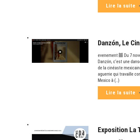
Lire la suite
Danzón, Le Cin
evenement
Du 7 nov
Danzón, c’est une danse
de la cinéaste mexicaine
aguerrie qui travaille c
Mexico à (…)
Lire la suite
Exposition La 