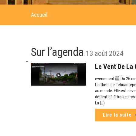
Accueil
Sur l’agenda
13 août 2024
Le Vent De La 
evenement
Du 26 no
Lʹisthme de Tehuantepec
au monde. Elle est deve
détient déjà trois parc
La (…)
Lire la suite