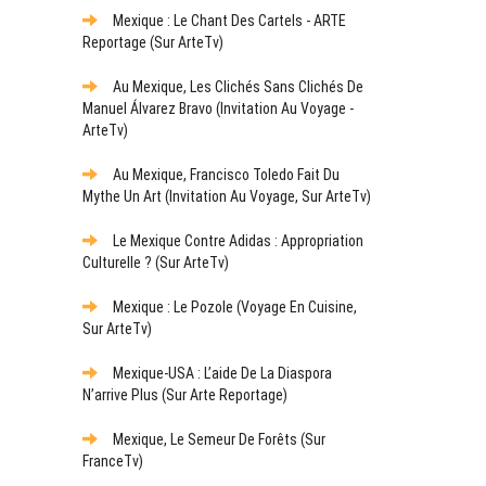
Mexique : Le Chant Des Cartels - ARTE
Reportage (sur ArteTv)
Au Mexique, Les Clichés Sans Clichés De
Manuel Álvarez Bravo (Invitation Au Voyage -
ArteTv)
Au Mexique, Francisco Toledo Fait Du
Mythe Un Art (Invitation Au Voyage, Sur ArteTv)
Le Mexique Contre Adidas : Appropriation
Culturelle ? (sur ArteTv)
Mexique : Le Pozole (Voyage En Cuisine,
Sur ArteTv)
Mexique-USA : L’aide De La Diaspora
N’arrive Plus (sur Arte Reportage)
Mexique, Le Semeur De Forêts (sur
FranceTv)