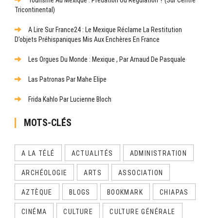
Tourisme Au Mexique : Prédation Ou Régulation ? (Sur Centre
Tricontinental)
A Lire Sur France24 : Le Mexique Réclame La Restitution
D’objets Préhispaniques Mis Aux Enchères En France
Les Orgues Du Monde : Mexique , Par Arnaud De Pasquale
Las Patronas Par Mahe Elipe
Frida Kahlo Par Lucienne Bloch
MOTS-CLÉS
A LA TÉLÉ
ACTUALITÉS
ADMINISTRATION
ARCHÉOLOGIE
ARTS
ASSOCIATION
AZTÈQUE
BLOGS
BOOKMARK
CHIAPAS
CINÉMA
CULTURE
CULTURE GÉNÉRALE