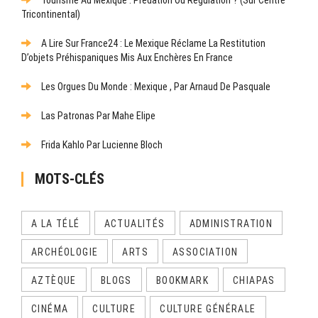
Tourisme Au Mexique : Prédation Ou Régulation ? (Sur Centre
Tricontinental)
A Lire Sur France24 : Le Mexique Réclame La Restitution
D’objets Préhispaniques Mis Aux Enchères En France
Les Orgues Du Monde : Mexique , Par Arnaud De Pasquale
Las Patronas Par Mahe Elipe
Frida Kahlo Par Lucienne Bloch
MOTS-CLÉS
A LA TÉLÉ
ACTUALITÉS
ADMINISTRATION
ARCHÉOLOGIE
ARTS
ASSOCIATION
AZTÈQUE
BLOGS
BOOKMARK
CHIAPAS
CINÉMA
CULTURE
CULTURE GÉNÉRALE