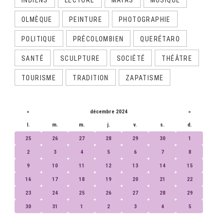
OLMÈQUE
PEINTURE
PHOTOGRAPHIE
POLITIQUE
PRÉCOLOMBIEN
QUERÉTARO
SANTÉ
SCULPTURE
SOCIÉTÉ
THÉÂTRE
TOURISME
TRADITION
ZAPATISME
CALENDRIER
«
décembre 2024
»
l.
m.
m.
j.
v.
s.
d.
25
26
27
28
29
30
1
2
3
4
5
6
7
8
9
10
11
12
13
14
15
16
17
18
19
20
21
22
23
24
25
26
27
28
29
30
31
1
2
3
4
5