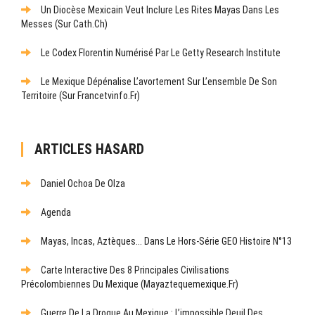
Un Diocèse Mexicain Veut Inclure Les Rites Mayas Dans Les
Messes (sur Cath.ch)
Le Codex Florentin Numérisé Par Le Getty Research Institute
Le Mexique Dépénalise L’avortement Sur L’ensemble De Son
Territoire (sur Francetvinfo.fr)
ARTICLES HASARD
Daniel Ochoa De Olza
Agenda
Mayas, Incas, Aztèques... Dans Le Hors-Série GEO Histoire N°13
Carte Interactive Des 8 Principales Civilisations
Précolombiennes Du Mexique (mayaztequemexique.fr)
Guerre De La Drogue Au Mexique : L’impossible Deuil Des