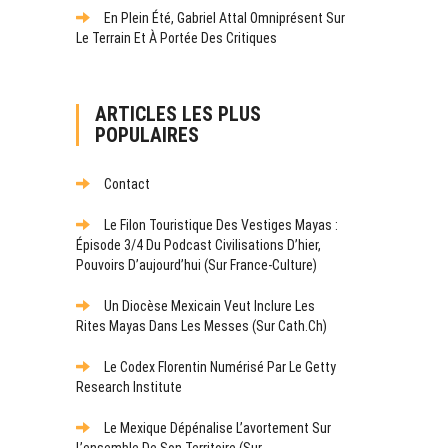
En Plein Été, Gabriel Attal Omniprésent Sur
Le Terrain Et À Portée Des Critiques
ARTICLES LES PLUS
POPULAIRES
Contact
Le Filon Touristique Des Vestiges Mayas :
Épisode 3/4 Du Podcast Civilisations D’hier,
Pouvoirs D’aujourd’hui (sur France-Culture)
Un Diocèse Mexicain Veut Inclure Les
Rites Mayas Dans Les Messes (sur Cath.ch)
Le Codex Florentin Numérisé Par Le Getty
Research Institute
Le Mexique Dépénalise L’avortement Sur
L’ensemble De Son Territoire (sur