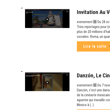
Invitation Au 
evenement
Du 28 oct
Trois reportages pour (
plus de 20 millions d’ha
sociales. Roma, un quar
Lire la suite
Danzón, Le Cin
evenement
Du 7 nov
Danzón, c’est une danse
de la cinéaste mexicaine
aguerrie qui travaille c
Mexico à (…)