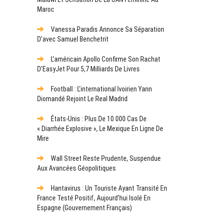
Maroc
Vanessa Paradis Annonce Sa Séparation
D’avec Samuel Benchetrit
L’américain Apollo Confirme Son Rachat
D’EasyJet Pour 5,7 Milliards De Livres
Football : L’international Ivoirien Yann
Diomandé Rejoint Le Real Madrid
États-Unis : Plus De 10 000 Cas De
« Diarrhée Explosive », Le Mexique En Ligne De
Mire
Wall Street Reste Prudente, Suspendue
Aux Avancées Géopolitiques
Hantavirus : Un Touriste Ayant Transité En
France Testé Positif, Aujourd’hui Isolé En
Espagne (gouvernement Français)