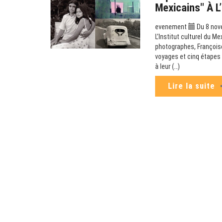
Mexicains" À L’
evenement
Du 8 nove
L’Institut culturel du 
photographes, Françoise
voyages et cinq étapes 
à leur (…)
Lire la suite