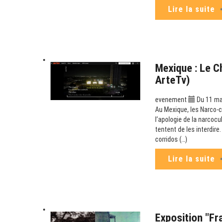
Lire la suite
Mexique : Le C
ArteTv)
evenement
Du 11 mai
Au Mexique, les Narco-co
l’apologie de la narcoc
tentent de les interdir
corridos (…)
Lire la suite
Exposition "Fr