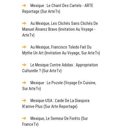
Mexique : Le Chant Des Cartels - ARTE
Reportage (sur ArteTv)
Au Mexique, Les Clichés Sans Clichés De
Manuel Álvarez Bravo (Invitation Au Voyage -
ArteTv)
Au Mexique, Francisco Toledo Fait Du
Mythe Un Art (Invitation Au Voyage, Sur ArteTv)
Le Mexique Contre Adidas : Appropriation
Culturelle ? (sur ArteTv)
Mexique : Le Pozole (Voyage En Cuisine,
Sur ArteTv)
Mexique-USA : L’aide De La Diaspora
N’arrive Plus (sur Arte Reportage)
Mexique, Le Semeur De Forêts (sur
FranceTv)