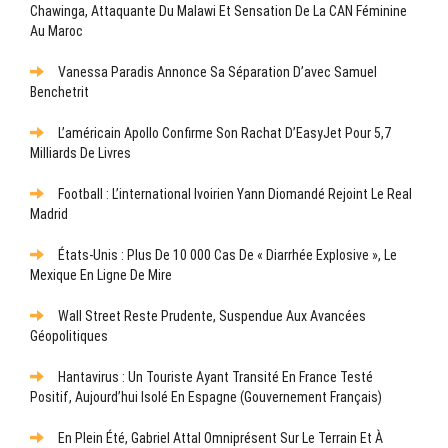
Chawinga, Attaquante Du Malawi Et Sensation De La CAN Féminine
Au Maroc
Vanessa Paradis Annonce Sa Séparation D’avec Samuel
Benchetrit
L’américain Apollo Confirme Son Rachat D’EasyJet Pour 5,7
Milliards De Livres
Football : L’international Ivoirien Yann Diomandé Rejoint Le Real
Madrid
États-Unis : Plus De 10 000 Cas De « Diarrhée Explosive », Le
Mexique En Ligne De Mire
Wall Street Reste Prudente, Suspendue Aux Avancées
Géopolitiques
Hantavirus : Un Touriste Ayant Transité En France Testé
Positif, Aujourd’hui Isolé En Espagne (gouvernement Français)
En Plein Été, Gabriel Attal Omniprésent Sur Le Terrain Et À