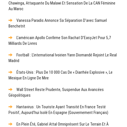
Chawinga, Attaquante Du Malawi Et Sensation De La CAN Féminine
Au Maroc
Vanessa Paradis Annonce Sa Séparation D’avec Samuel
Benchetrit
L’américain Apollo Confirme Son Rachat D’EasyJet Pour 5,7
Milliards De Livres
Football : L’international Ivoirien Yann Diomandé Rejoint Le Real
Madrid
États-Unis : Plus De 10 000 Cas De « Diarrhée Explosive », Le
Mexique En Ligne De Mire
Wall Street Reste Prudente, Suspendue Aux Avancées
Géopolitiques
Hantavirus : Un Touriste Ayant Transité En France Testé
Positif, Aujourd’hui Isolé En Espagne (gouvernement Français)
En Plein Été, Gabriel Attal Omniprésent Sur Le Terrain Et À