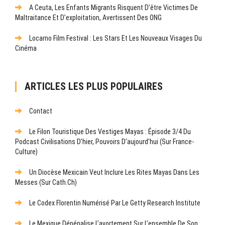
A Ceuta, Les Enfants Migrants Risquent D’être Victimes De
Maltraitance Et D’exploitation, Avertissent Des ONG
Locarno Film Festival : Les Stars Et Les Nouveaux Visages Du
Cinéma
ARTICLES LES PLUS POPULAIRES
Contact
Le Filon Touristique Des Vestiges Mayas : Épisode 3/4 Du
Podcast Civilisations D’hier, Pouvoirs D’aujourd’hui (sur France-
Culture)
Un Diocèse Mexicain Veut Inclure Les Rites Mayas Dans Les
Messes (sur Cath.ch)
Le Codex Florentin Numérisé Par Le Getty Research Institute
Le Mexique Dépénalise L’avortement Sur L’ensemble De Son