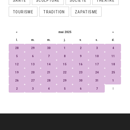
SANTÉ
SCULPTURE
SOCIÉTÉ
THÉÂTRE
TOURISME
TRADITION
ZAPATISME
CALENDRIER
«
mai 2025
»
l.
m.
m.
j.
v.
s.
d.
28
29
30
1
2
3
4
5
6
7
8
9
10
11
12
13
14
15
16
17
18
19
20
21
22
23
24
25
26
27
28
29
30
31
1
2
3
4
5
6
7
8