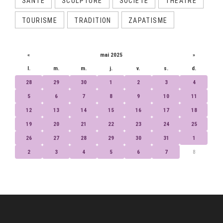
SANTÉ
SCULPTURE
SOCIÉTÉ
THÉÂTRE
TOURISME
TRADITION
ZAPATISME
CALENDRIER
«
mai 2025
»
l.
m.
m.
j.
v.
s.
d.
28
29
30
1
2
3
4
5
6
7
8
9
10
11
12
13
14
15
16
17
18
19
20
21
22
23
24
25
26
27
28
29
30
31
1
2
3
4
5
6
7
8