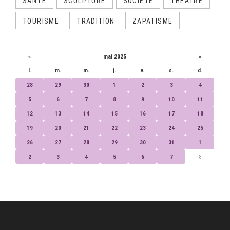
SANTÉ
SCULPTURE
SOCIÉTÉ
THÉÂTRE
TOURISME
TRADITION
ZAPATISME
CALENDRIER
«
mai 2025
»
l.
m.
m.
j.
v.
s.
d.
28
29
30
1
2
3
4
5
6
7
8
9
10
11
12
13
14
15
16
17
18
19
20
21
22
23
24
25
26
27
28
29
30
31
1
2
3
4
5
6
7
8