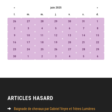
«
juin 2025
»
l.
m.
m.
j.
v.
s.
d.
26
27
28
29
30
31
1
2
3
4
5
6
7
8
9
10
11
12
13
14
15
16
17
18
19
20
21
22
23
24
25
26
27
28
29
30
1
2
3
4
5
6
ARTICLES HASARD
Baignade de chevaux par Gabriel Veyre et frères Lumières