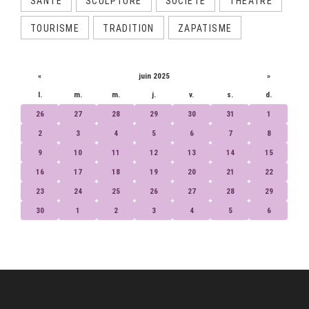
SANTÉ
SCULPTURE
SOCIÉTÉ
THÉÂTRE
TOURISME
TRADITION
ZAPATISME
CALENDRIER
«
juin 2025
»
l.
m.
m.
j.
v.
s.
d.
26
27
28
29
30
31
1
2
3
4
5
6
7
8
9
10
11
12
13
14
15
16
17
18
19
20
21
22
23
24
25
26
27
28
29
30
1
2
3
4
5
6