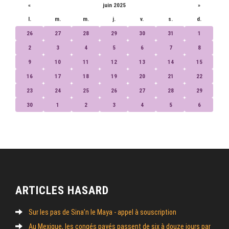
«
juin 2025
»
l.
m.
m.
j.
v.
s.
d.
26
27
28
29
30
31
1
2
3
4
5
6
7
8
9
10
11
12
13
14
15
16
17
18
19
20
21
22
23
24
25
26
27
28
29
30
1
2
3
4
5
6
ARTICLES HASARD
Sur les pas de Sina’n le Maya - appel à souscription
Au Mexique, les congés payés passent de six à douze jours par