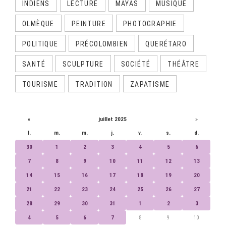
INDIENS
LECTURE
MAYAS
MUSIQUE
OLMÈQUE
PEINTURE
PHOTOGRAPHIE
POLITIQUE
PRÉCOLOMBIEN
QUERÉTARO
SANTÉ
SCULPTURE
SOCIÉTÉ
THÉÂTRE
TOURISME
TRADITION
ZAPATISME
CALENDRIER
«
juillet 2025
»
l.
m.
m.
j.
v.
s.
d.
30
1
2
3
4
5
6
7
8
9
10
11
12
13
14
15
16
17
18
19
20
21
22
23
24
25
26
27
28
29
30
31
1
2
3
4
5
6
7
8
9
10