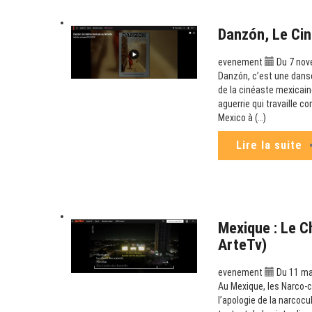
Danzón, Le Cin
evenement
Du 7 nov
Danzón, c’est une danse
de la cinéaste mexicaine
aguerrie qui travaille c
Mexico à (…)
Lire la suite
Mexique : Le C
ArteTv)
evenement
Du 11 mai
Au Mexique, les Narco-co
l’apologie de la narcoc