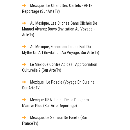
Mexique : Le Chant Des Cartels - ARTE
Reportage (sur ArteTv)
Au Mexique, Les Clichés Sans Clichés De
Manuel Álvarez Bravo (Invitation Au Voyage -
ArteTv)
Au Mexique, Francisco Toledo Fait Du
Mythe Un Art (Invitation Au Voyage, Sur ArteTv)
Le Mexique Contre Adidas : Appropriation
Culturelle ? (sur ArteTv)
Mexique : Le Pozole (Voyage En Cuisine,
Sur ArteTv)
Mexique-USA : L’aide De La Diaspora
N’arrive Plus (sur Arte Reportage)
Mexique, Le Semeur De Forêts (sur
FranceTv)