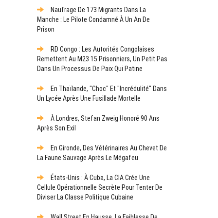
Naufrage De 173 Migrants Dans La
Manche : Le Pilote Condamné À Un An De
Prison
RD Congo : Les Autorités Congolaises
Remettent Au M23 15 Prisonniers, Un Petit Pas
Dans Un Processus De Paix Qui Patine
En Thaïlande, "choc" Et "incrédulité" Dans
Un Lycée Après Une Fusillade Mortelle
À Londres, Stefan Zweig Honoré 90 Ans
Après Son Exil
En Gironde, Des Vétérinaires Au Chevet De
La Faune Sauvage Après Le Mégafeu
États-Unis : À Cuba, La CIA Crée Une
Cellule Opérationnelle Secrète Pour Tenter De
Diviser La Classe Politique Cubaine
Wall Street En Hausse, La Faiblesse De