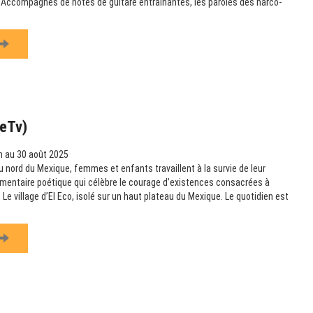
e. Accompagnés de notes de guitare entraînantes, les paroles des narco-
teTv)
n au 30 août 2025
u nord du Mexique, femmes et enfants travaillent à la survie de leur
entaire poétique qui célèbre le courage d’existences consacrées à
. Le village d’El Eco, isolé sur un haut plateau du Mexique. Le quotidien est