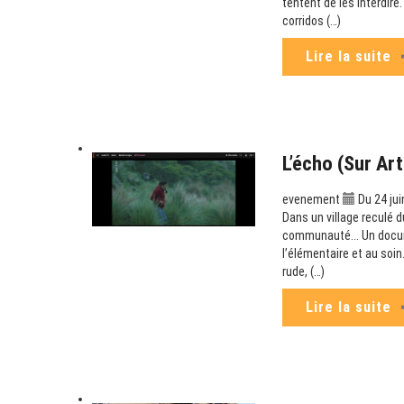
tentent de les interdir
corridos (…)
Lire la suite
L’écho (sur Ar
evenement
Du 24 jui
Dans un village reculé d
communauté... Un docum
l’élémentaire et au soin
rude, (…)
Lire la suite