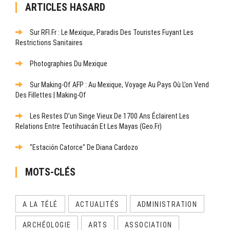
ARTICLES HASARD
Sur RFI.fr : Le Mexique, Paradis Des Touristes Fuyant Les
Restrictions Sanitaires
Photographies Du Mexique
Sur Making-Of AFP : Au Mexique, Voyage Au Pays Où L’on Vend
Des Fillettes | Making-Of
Les Restes D’un Singe Vieux De 1700 Ans Éclairent Les
Relations Entre Teotihuacán Et Les Mayas (Geo.fr)
"Estación Catorce" De Diana Cardozo
MOTS-CLÉS
A LA TÉLÉ
ACTUALITÉS
ADMINISTRATION
ARCHÉOLOGIE
ARTS
ASSOCIATION