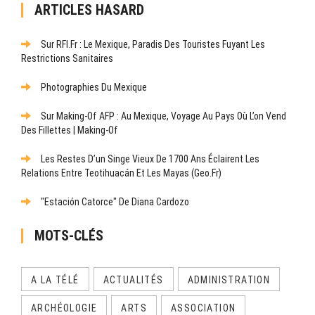
ARTICLES HASARD
Sur RFI.fr : Le Mexique, Paradis Des Touristes Fuyant Les
Restrictions Sanitaires
Photographies Du Mexique
Sur Making-Of AFP : Au Mexique, Voyage Au Pays Où L’on Vend
Des Fillettes | Making-Of
Les Restes D’un Singe Vieux De 1700 Ans Éclairent Les
Relations Entre Teotihuacán Et Les Mayas (Geo.fr)
"Estación Catorce" De Diana Cardozo
MOTS-CLÉS
A LA TÉLÉ
ACTUALITÉS
ADMINISTRATION
ARCHÉOLOGIE
ARTS
ASSOCIATION