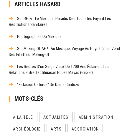
ARTICLES HASARD
Sur RFI.fr : Le Mexique, Paradis Des Touristes Fuyant Les
Restrictions Sanitaires
Photographies Du Mexique
Sur Making-Of AFP : Au Mexique, Voyage Au Pays Où L’on Vend
Des Fillettes | Making-Of
Les Restes D’un Singe Vieux De 1700 Ans Éclairent Les
Relations Entre Teotihuacán Et Les Mayas (Geo.fr)
"Estación Catorce" De Diana Cardozo
MOTS-CLÉS
A LA TÉLÉ
ACTUALITÉS
ADMINISTRATION
ARCHÉOLOGIE
ARTS
ASSOCIATION