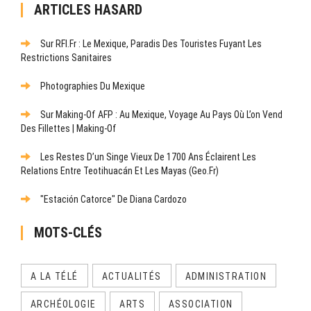
ARTICLES HASARD
Sur RFI.fr : Le Mexique, Paradis Des Touristes Fuyant Les
Restrictions Sanitaires
Photographies Du Mexique
Sur Making-Of AFP : Au Mexique, Voyage Au Pays Où L’on Vend
Des Fillettes | Making-Of
Les Restes D’un Singe Vieux De 1700 Ans Éclairent Les
Relations Entre Teotihuacán Et Les Mayas (Geo.fr)
"Estación Catorce" De Diana Cardozo
MOTS-CLÉS
A LA TÉLÉ
ACTUALITÉS
ADMINISTRATION
ARCHÉOLOGIE
ARTS
ASSOCIATION