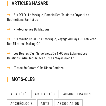
ARTICLES HASARD
Sur RFI.fr : Le Mexique, Paradis Des Touristes Fuyant Les
Restrictions Sanitaires
Photographies Du Mexique
Sur Making-Of AFP : Au Mexique, Voyage Au Pays Où L’on Vend
Des Fillettes | Making-Of
Les Restes D’un Singe Vieux De 1700 Ans Éclairent Les
Relations Entre Teotihuacán Et Les Mayas (Geo.fr)
"Estación Catorce" De Diana Cardozo
MOTS-CLÉS
A LA TÉLÉ
ACTUALITÉS
ADMINISTRATION
ARCHÉOLOGIE
ARTS
ASSOCIATION