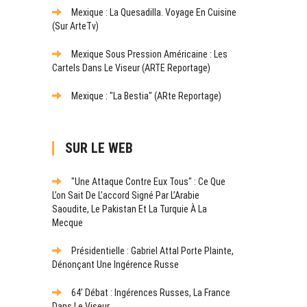
Mexique : La Quesadilla. Voyage En Cuisine
(sur ArteTv)
Mexique Sous Pression Américaine : Les
Cartels Dans Le Viseur (ARTE Reportage)
Mexique : "La Bestia" (ARte Reportage)
SUR LE WEB
"Une Attaque Contre Eux Tous" : Ce Que
L’on Sait De L’accord Signé Par L’Arabie
Saoudite, Le Pakistan Et La Turquie À La
Mecque
Présidentielle : Gabriel Attal Porte Plainte,
Dénonçant Une Ingérence Russe
64’ Débat : Ingérences Russes, La France
Dans Le Viseur