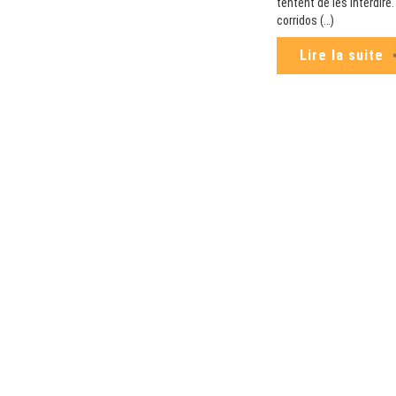
tentent de les interdir
corridos (…)
Lire la suite