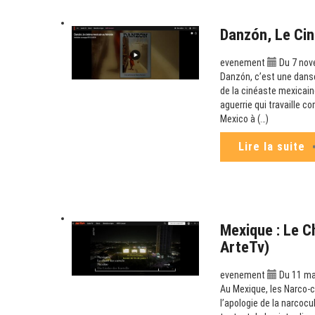
Danzón, Le Cin
evenement
Du 7 nov
Danzón, c’est une danse
de la cinéaste mexicaine
aguerrie qui travaille c
Mexico à (…)
Lire la suite
Mexique : Le C
ArteTv)
evenement
Du 11 mai
Au Mexique, les Narco-co
l’apologie de la narcoc