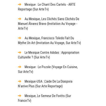
Mexique : Le Chant Des Cartels - ARTE
Reportage (sur ArteTv)
Au Mexique, Les Clichés Sans Clichés De
Manuel Álvarez Bravo (Invitation Au Voyage -
ArteTv)
Au Mexique, Francisco Toledo Fait Du
Mythe Un Art (Invitation Au Voyage, Sur ArteTv)
Le Mexique Contre Adidas : Appropriation
Culturelle ? (sur ArteTv)
Mexique : Le Pozole (Voyage En Cuisine,
Sur ArteTv)
Mexique-USA : L’aide De La Diaspora
N’arrive Plus (sur Arte Reportage)
Mexique, Le Semeur De Forêts (sur
FranceTv)