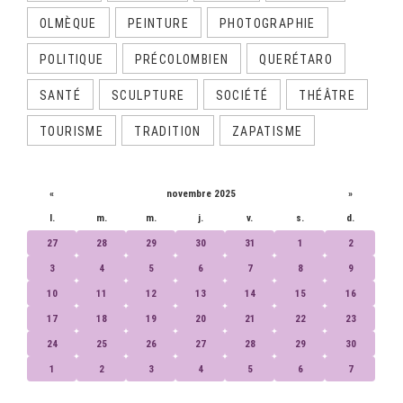
OLMÈQUE
PEINTURE
PHOTOGRAPHIE
POLITIQUE
PRÉCOLOMBIEN
QUERÉTARO
SANTÉ
SCULPTURE
SOCIÉTÉ
THÉÂTRE
TOURISME
TRADITION
ZAPATISME
CALENDRIER
«
novembre 2025
»
l.
m.
m.
j.
v.
s.
d.
27
28
29
30
31
1
2
3
4
5
6
7
8
9
10
11
12
13
14
15
16
17
18
19
20
21
22
23
24
25
26
27
28
29
30
1
2
3
4
5
6
7