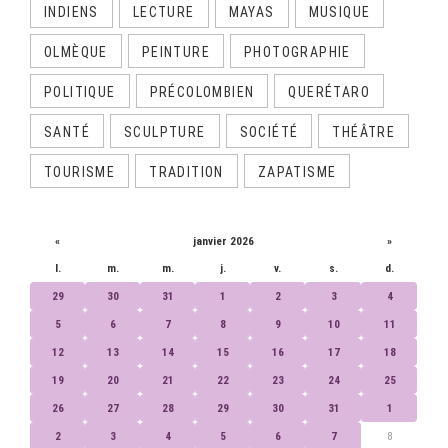
INDIENS
LECTURE
MAYAS
MUSIQUE
OLMÈQUE
PEINTURE
PHOTOGRAPHIE
POLITIQUE
PRÉCOLOMBIEN
QUERÉTARO
SANTÉ
SCULPTURE
SOCIÉTÉ
THÉÂTRE
TOURISME
TRADITION
ZAPATISME
CALENDRIER
«
janvier 2026
»
l.
m.
m.
j.
v.
s.
d.
29
30
31
1
2
3
4
5
6
7
8
9
10
11
12
13
14
15
16
17
18
19
20
21
22
23
24
25
26
27
28
29
30
31
1
2
3
4
5
6
7
8