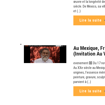
œuvre et la longévité de
siècle. De Mexico, sa v
et (…)
Lire la suite
Au Mexique, Fr
(Invitation Au
evenement
Du 17 no
Au XXe siècle au Mexiqu
origines, l’essence mêm
peinture, gravure, scul
parvient à (…)
Lire la suite