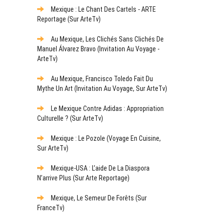
Mexique : Le Chant Des Cartels - ARTE
Reportage (sur ArteTv)
Au Mexique, Les Clichés Sans Clichés De
Manuel Álvarez Bravo (Invitation Au Voyage -
ArteTv)
Au Mexique, Francisco Toledo Fait Du
Mythe Un Art (Invitation Au Voyage, Sur ArteTv)
Le Mexique Contre Adidas : Appropriation
Culturelle ? (sur ArteTv)
Mexique : Le Pozole (Voyage En Cuisine,
Sur ArteTv)
Mexique-USA : L’aide De La Diaspora
N’arrive Plus (sur Arte Reportage)
Mexique, Le Semeur De Forêts (sur
FranceTv)