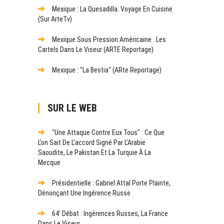
Mexique : La Quesadilla. Voyage En Cuisine
(sur ArteTv)
Mexique Sous Pression Américaine : Les
Cartels Dans Le Viseur (ARTE Reportage)
Mexique : "La Bestia" (ARte Reportage)
SUR LE WEB
"Une Attaque Contre Eux Tous" : Ce Que
L’on Sait De L’accord Signé Par L’Arabie
Saoudite, Le Pakistan Et La Turquie À La
Mecque
Présidentielle : Gabriel Attal Porte Plainte,
Dénonçant Une Ingérence Russe
64’ Débat : Ingérences Russes, La France
Dans Le Viseur