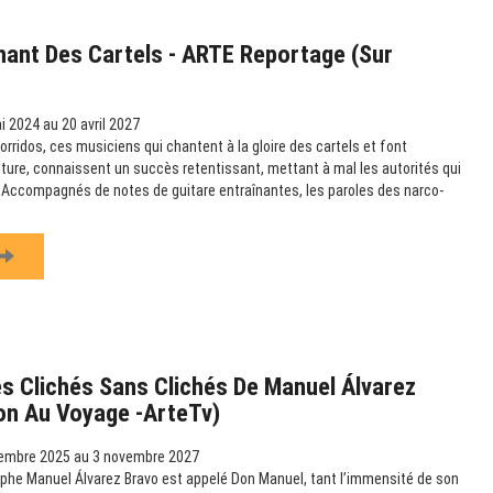
hant Des Cartels - ARTE Reportage (sur
 2024 au 20 avril 2027
rridos, ces musiciens qui chantent à la gloire des cartels et font
ulture, connaissent un succès retentissant, mettant à mal les autorités qui
e. Accompagnés de notes de guitare entraînantes, les paroles des narco-
s Clichés Sans Clichés De Manuel Álvarez
ion Au Voyage -ArteTv)
embre 2025 au 3 novembre 2027
phe Manuel Álvarez Bravo est appelé Don Manuel, tant l’immensité de son