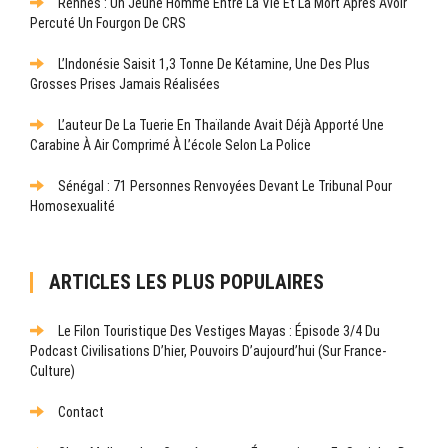
Rennes : Un Jeune Homme Entre La Vie Et La Mort Après Avoir
Percuté Un Fourgon De CRS
L’Indonésie Saisit 1,3 Tonne De Kétamine, Une Des Plus
Grosses Prises Jamais Réalisées
L’auteur De La Tuerie En Thaïlande Avait Déjà Apporté Une
Carabine À Air Comprimé À L’école Selon La Police
Sénégal : 71 Personnes Renvoyées Devant Le Tribunal Pour
Homosexualité
ARTICLES LES PLUS POPULAIRES
Le Filon Touristique Des Vestiges Mayas : Épisode 3/4 Du
Podcast Civilisations D’hier, Pouvoirs D’aujourd’hui (sur France-
Culture)
Contact