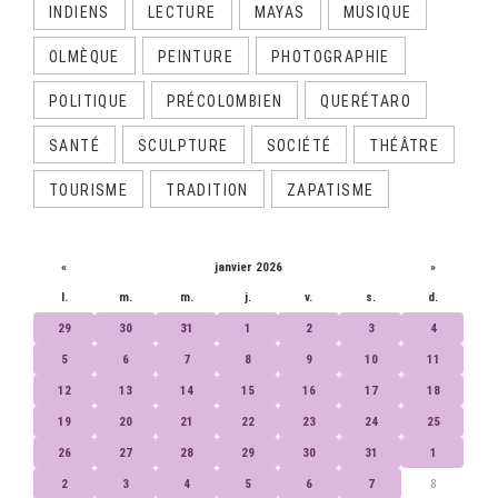
INDIENS
LECTURE
MAYAS
MUSIQUE
OLMÈQUE
PEINTURE
PHOTOGRAPHIE
POLITIQUE
PRÉCOLOMBIEN
QUERÉTARO
SANTÉ
SCULPTURE
SOCIÉTÉ
THÉÂTRE
TOURISME
TRADITION
ZAPATISME
CALENDRIER
«
janvier 2026
»
l.
m.
m.
j.
v.
s.
d.
29
30
31
1
2
3
4
5
6
7
8
9
10
11
12
13
14
15
16
17
18
19
20
21
22
23
24
25
26
27
28
29
30
31
1
2
3
4
5
6
7
8