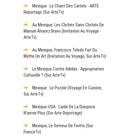
Mexique : Le Chant Des Cartels - ARTE
Reportage (sur ArteTv)
Au Mexique, Les Clichés Sans Clichés De
Manuel Álvarez Bravo (Invitation Au Voyage -
ArteTv)
Au Mexique, Francisco Toledo Fait Du
Mythe Un Art (Invitation Au Voyage, Sur ArteTv)
Le Mexique Contre Adidas : Appropriation
Culturelle ? (sur ArteTv)
Mexique : Le Pozole (Voyage En Cuisine,
Sur ArteTv)
Mexique-USA : L’aide De La Diaspora
N’arrive Plus (sur Arte Reportage)
Mexique, Le Semeur De Forêts (sur
FranceTv)