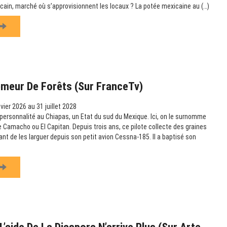
icain, marché où s’approvisionnent les locaux ? La potée mexicaine au (…)
emeur De Forêts (sur FranceTv)
vier 2026 au 31 juillet 2028
ersonnalité au Chiapas, un Etat du sud du Mexique. Ici, on le surnomme
amacho ou El Capitan. Depuis trois ans, ce pilote collecte des graines
vant de les larguer depuis son petit avion Cessna-185. Il a baptisé son