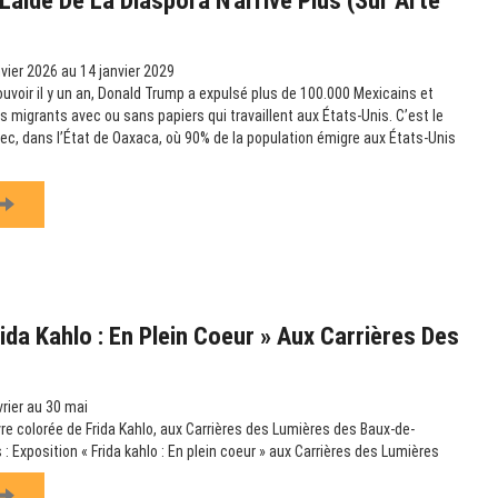
’aide De La Diaspora N’arrive Plus (sur Arte
vier 2026 au 14 janvier 2029
ouvoir il y un an, Donald Trump a expulsé plus de 100.000 Mexicains et
es migrants avec ou sans papiers qui travaillent aux États-Unis. C’est le
c, dans l’État de Oaxaca, où 90% de la population émigre aux États-Unis
ida Kahlo : En Plein Coeur » Aux Carrières Des
rier au 30 mai
re colorée de Frida Kahlo, aux Carrières des Lumières des Baux-de-
 : Exposition « Frida kahlo : En plein coeur » aux Carrières des Lumières