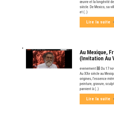
œuvre et la longévité de
siècle. De Mexico, sa v
et (…)
Lire la suite
Au Mexique, Fr
(Invitation Au
evenement
Du 17 no
Au XXe siècle au Mexiqu
origines, l’essence mêm
peinture, gravure, scul
parvient à (…)
Lire la suite