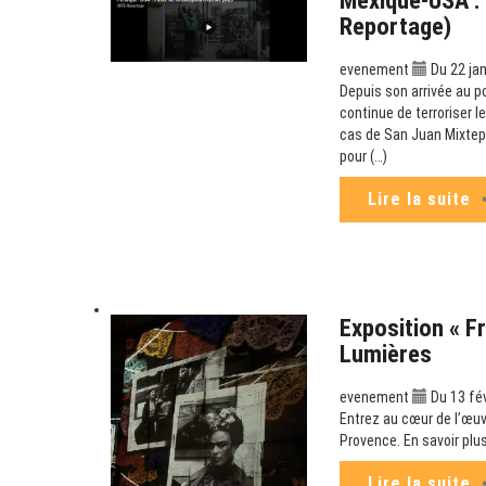
Mexique-USA : L
Reportage)
evenement
Du 22 jan
Depuis son arrivée au p
continue de terroriser l
cas de San Juan Mixtepe
pour (…)
Lire la suite
Exposition « Fr
Lumières
evenement
Du 13 fév
Entrez au cœur de l’œuv
Provence. En savoir plus
Lire la suite