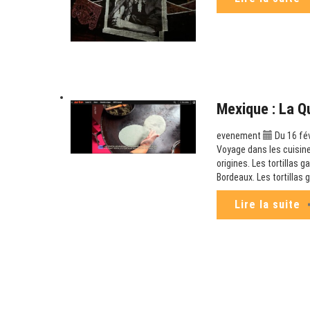
Mexique : La Q
evenement
Du 16 fé
Voyage dans les cuisine
origines. Les tortillas g
Bordeaux. Les tortillas 
Lire la suite