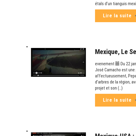
étals d’un tianguis mex
Lire la suite
Mexique, Le S
evenement
Du 22 jan
José Camacho est une p
affectueusement, Pepe C
d’arbres de la région, a
projet et son (…)
Lire la suite