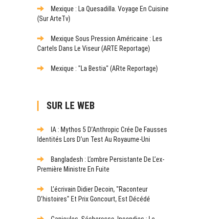
Mexique : La Quesadilla. Voyage En Cuisine
(sur ArteTv)
Mexique Sous Pression Américaine : Les
Cartels Dans Le Viseur (ARTE Reportage)
Mexique : "La Bestia" (ARte Reportage)
SUR LE WEB
IA : Mythos 5 D’Anthropic Crée De Fausses
Identités Lors D’un Test Au Royaume-Uni
Bangladesh : L’ombre Persistante De L’ex-
Première Ministre En Fuite
L’écrivain Didier Decoin, "raconteur
D’histoires" Et Prix Goncourt, Est Décédé
Canicules, Sécheresse, Incendies : Le