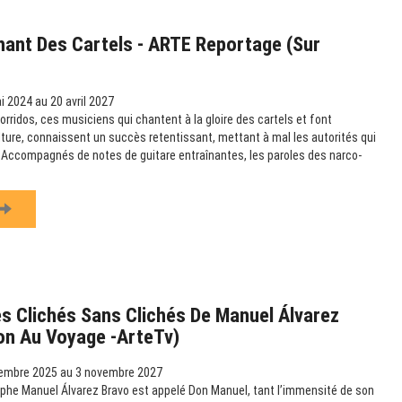
hant Des Cartels - ARTE Reportage (sur
 2024 au 20 avril 2027
rridos, ces musiciens qui chantent à la gloire des cartels et font
ulture, connaissent un succès retentissant, mettant à mal les autorités qui
e. Accompagnés de notes de guitare entraînantes, les paroles des narco-
s Clichés Sans Clichés De Manuel Álvarez
ion Au Voyage -ArteTv)
embre 2025 au 3 novembre 2027
phe Manuel Álvarez Bravo est appelé Don Manuel, tant l’immensité de son