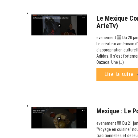
Le Mexique Con
ArteTv)
evenement
Du 20 jan
Le créateur américain d
d’appropriation culturel
Adidas. Il s’est fortemen
Oaxaca. Une (…)
Lire la suite
Mexique : Le P
evenement
Du 21 jan
"Voyage en cuisine" no
traditionnelles et de le