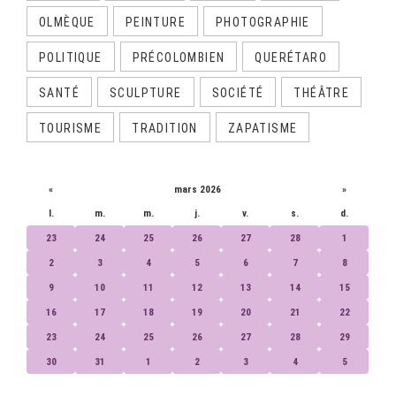
OLMÈQUE
PEINTURE
PHOTOGRAPHIE
POLITIQUE
PRÉCOLOMBIEN
QUERÉTARO
SANTÉ
SCULPTURE
SOCIÉTÉ
THÉÂTRE
TOURISME
TRADITION
ZAPATISME
CALENDRIER
«
mars 2026
»
l.
m.
m.
j.
v.
s.
d.
23
24
25
26
27
28
1
2
3
4
5
6
7
8
9
10
11
12
13
14
15
16
17
18
19
20
21
22
23
24
25
26
27
28
29
30
31
1
2
3
4
5