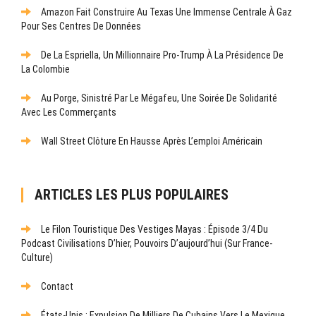
Amazon Fait Construire Au Texas Une Immense Centrale À Gaz
Pour Ses Centres De Données
De La Espriella, Un Millionnaire Pro-Trump À La Présidence De
La Colombie
Au Porge, Sinistré Par Le Mégafeu, Une Soirée De Solidarité
Avec Les Commerçants
Wall Street Clôture En Hausse Après L’emploi Américain
ARTICLES LES PLUS POPULAIRES
Le Filon Touristique Des Vestiges Mayas : Épisode 3/4 Du
Podcast Civilisations D’hier, Pouvoirs D’aujourd’hui (sur France-
Culture)
Contact
États-Unis : Expulsion De Milliers De Cubains Vers Le Mexique