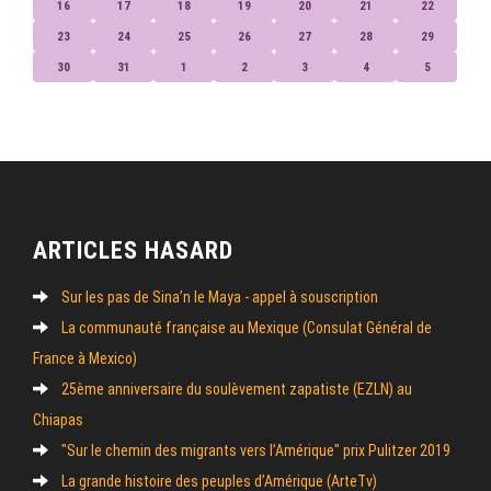
16
17
18
19
20
21
22
23
24
25
26
27
28
29
30
31
1
2
3
4
5
ARTICLES HASARD
Sur les pas de Sina’n le Maya - appel à souscription
La communauté française au Mexique (Consulat Général de
France à Mexico)
25ème anniversaire du soulèvement zapatiste (EZLN) au
Chiapas
"Sur le chemin des migrants vers l’Amérique" prix Pulitzer 2019
La grande histoire des peuples d’Amérique (ArteTv)