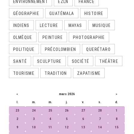
ENVIRONNEMENT
EZLN
FRANCE
GÉOGRAPHIE
GUATÉMALA
HISTOIRE
INDIENS
LECTURE
MAYAS
MUSIQUE
OLMÈQUE
PEINTURE
PHOTOGRAPHIE
POLITIQUE
PRÉCOLOMBIEN
QUERÉTARO
SANTÉ
SCULPTURE
SOCIÉTÉ
THÉÂTRE
TOURISME
TRADITION
ZAPATISME
CALENDRIER
«
mars 2026
»
l.
m.
m.
j.
v.
s.
d.
23
24
25
26
27
28
1
2
3
4
5
6
7
8
9
10
11
12
13
14
15