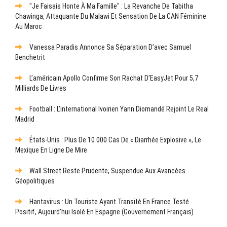
"Je Faisais Honte À Ma Famille" : La Revanche De Tabitha
Chawinga, Attaquante Du Malawi Et Sensation De La CAN Féminine
Au Maroc
Vanessa Paradis Annonce Sa Séparation D’avec Samuel
Benchetrit
L’américain Apollo Confirme Son Rachat D’EasyJet Pour 5,7
Milliards De Livres
Football : L’international Ivoirien Yann Diomandé Rejoint Le Real
Madrid
États-Unis : Plus De 10 000 Cas De « Diarrhée Explosive », Le
Mexique En Ligne De Mire
Wall Street Reste Prudente, Suspendue Aux Avancées
Géopolitiques
Hantavirus : Un Touriste Ayant Transité En France Testé
Positif, Aujourd’hui Isolé En Espagne (gouvernement Français)